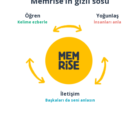
Memrise’ın gizli sosu
Öğren
Yoğunlaş
Kelime ezberle
İnsanları anla
İletişim
Başkaları da seni anlasın