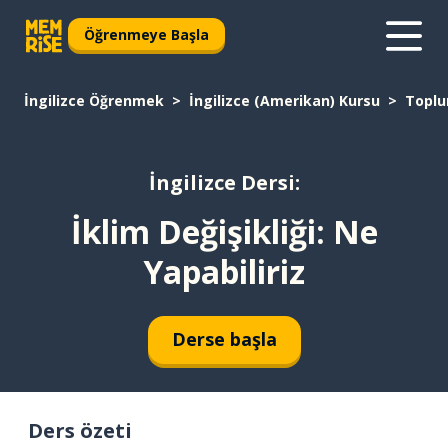
Öğrenmeye Başla
İngilizce Öğrenmek
İngilizce (Amerikan) Kursu
Topl
İngilizce Dersi:
İklim Değişikliği: Ne
Yapabiliriz
Derse başla
Ders özeti