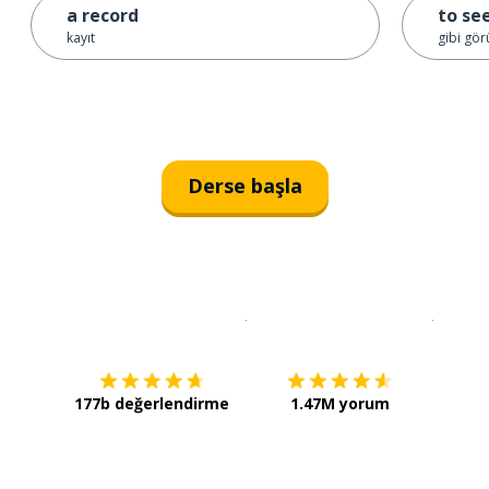
a record
to s
kayıt
gibi gö
Derse başla
İndirmek için
App Store
Şimdi İ
177b değerlendirme
1.47M yorum