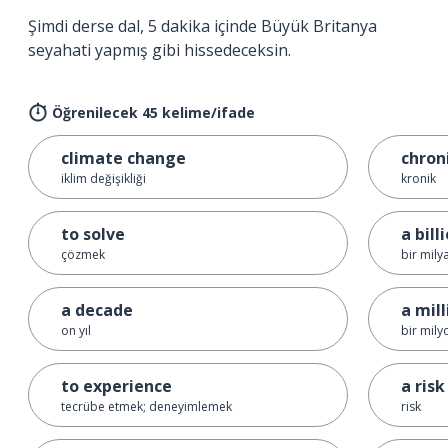
Şimdi derse dal, 5 dakika içinde Büyük Britanya
seyahati yapmış gibi hissedeceksin.
Öğrenilecek 45 kelime/ifade
climate change
chron
iklim değişikliği
kronik
to solve
a bill
çözmek
bir mily
a decade
a mill
on yıl
bir mily
to experience
a risk
tecrübe etmek; deneyimlemek
risk