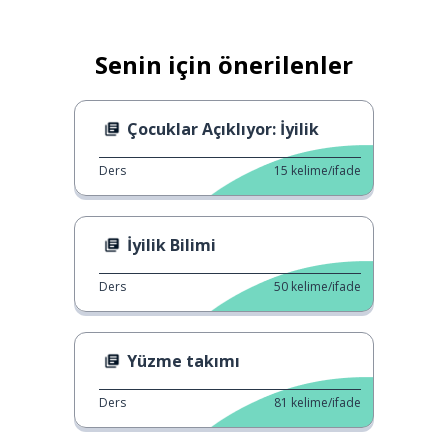
Senin için önerilenler
Çocuklar Açıklıyor: İyilik
Ders
15
kelime/ifade
İyilik Bilimi
Ders
50
kelime/ifade
Yüzme takımı
Ders
81
kelime/ifade