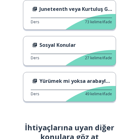
Juneteenth veya Kurtuluş Günü
Ders
73
kelime/ifade
Sosyal Konular
Ders
27
kelime/ifade
Yürümek mi yoksa arabayla gitmek mi
Ders
49
kelime/ifade
İhtiyaçlarına uyan diğer
konulara göz at