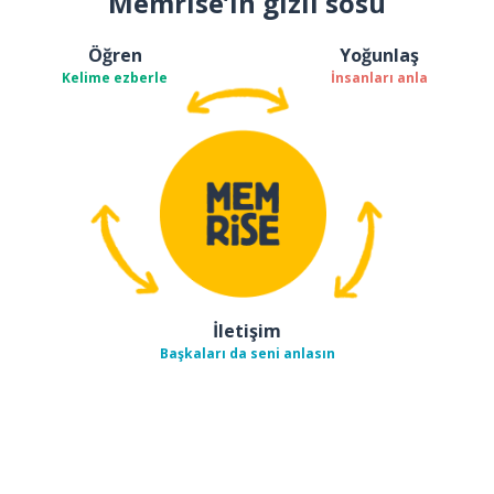
Memrise’ın gizli sosu
Öğren
Yoğunlaş
Kelime ezberle
İnsanları anla
İletişim
Başkaları da seni anlasın