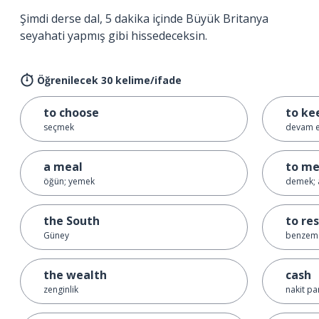
Şimdi derse dal, 5 dakika içinde Büyük Britanya
seyahati yapmış gibi hissedeceksin.
Öğrenilecek 30 kelime/ifade
to choose
to ke
seçmek
devam e
a meal
to m
öğün; yemek
demek; 
the South
to re
Güney
benzem
the wealth
cash
zenginlik
nakit pa