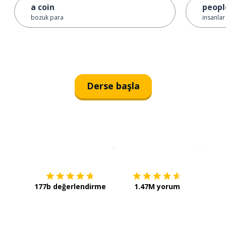
a coin
peopl
bozuk para
insanlar
Derse başla
İndirmek için
App Store
Şimdi İ
177b değerlendirme
1.47M yorum