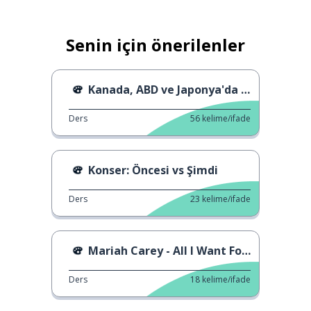
Senin için önerilenler
Kanada, ABD ve Japonya'da Yeni Yıl Gelenekleri
Ders
56
kelime/ifade
Konser: Öncesi vs Şimdi
Ders
23
kelime/ifade
Mariah Carey - All I Want For Christmas
Ders
18
kelime/ifade