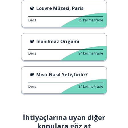
Louvre Müzesi, Paris
Ders
45
kelime/ifade
İnanılmaz Origami
Ders
94
kelime/ifade
Mısır Nasıl Yetiştirilir?
Ders
84
kelime/ifade
İhtiyaçlarına uyan diğer
konulara göz at