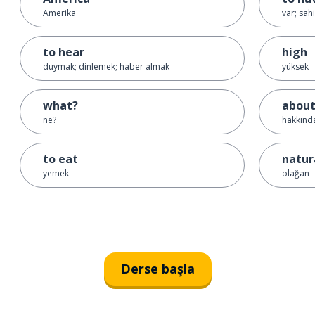
Amerika
var; sah
to hear
high
duymak; dinlemek; haber almak
yüksek
what?
abou
ne?
hakkınd
to eat
natur
yemek
olağan
Derse başla