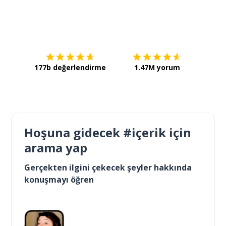
İndirmek için
App Store
Şimdi İ
177b değerlendirme
1.47M yorum
Hoşuna gidecek #içerik için
arama yap
Gerçekten ilgini çekecek şeyler hakkında
konuşmayı öğren