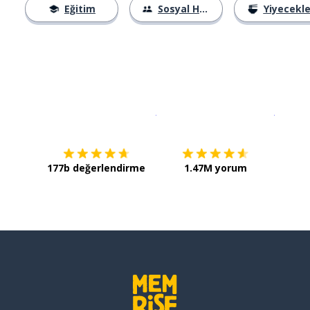
Eğitim
Sosyal Hayat
Yiyecekle
İndirmek için
App Store
Şimdi İ
177b değerlendirme
1.47M yorum