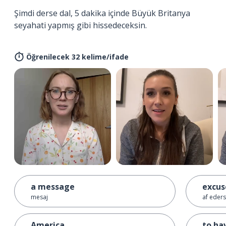
Şimdi derse dal, 5 dakika içinde Büyük Britanya
seyahati yapmış gibi hissedeceksin.
Öğrenilecek 32 kelime/ifade
a message
excu
mesaj
af eders
America
to ha