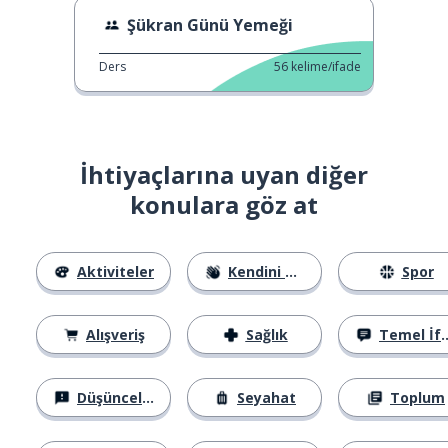
Şükran Günü Yemeği
Ders
56
kelime/ifade
İhtiyaçlarına uyan diğer
konulara göz at
Aktiviteler
Kendini Tanıtma
Spor
Alışveriş
Sağlık
Temel İfadeler
Düşünceler
Seyahat
Toplum