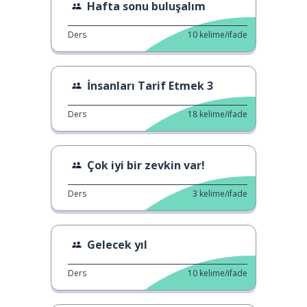
Hafta sonu buluşalım
Ders
10
kelime/ifade
İnsanları Tarif Etmek 3
Ders
18
kelime/ifade
Çok iyi bir zevkin var!
Ders
3
kelime/ifade
Gelecek yıl
Ders
10
kelime/ifade