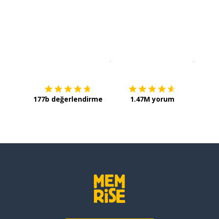
İndirmek için
App Store
Şimdi İ
177b değerlendirme
1.47M yorum