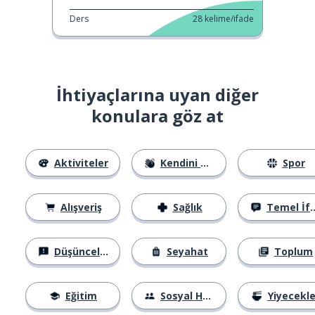
Ders
28
kelime/ifade
İhtiyaçlarına uyan diğer
konulara göz at
Aktiviteler
Kendini Tanıtma
Spor
Alışveriş
Sağlık
Temel İfadeler
Düşünceler
Seyahat
Toplum
Eğitim
Sosyal Hayat
Yiyecekle