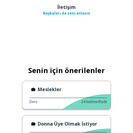
İletişim
Başkaları da seni anlasın
Senin için önerilenler
Meslekler
Ders
24
kelime/ifade
Donna Üye Olmak İstiyor