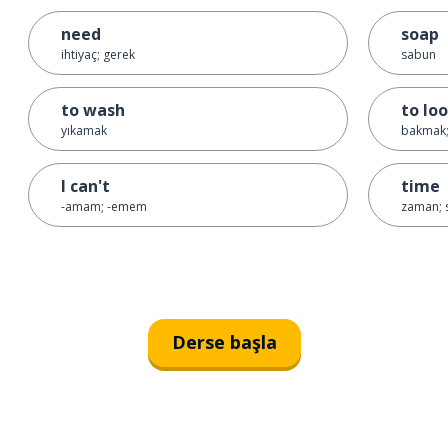
need
soap
ihtiyaç; gerek
sabun
to wash
to lo
yıkamak
bakmak
I can't
time
-amam; -emem
zaman; 
Derse başla