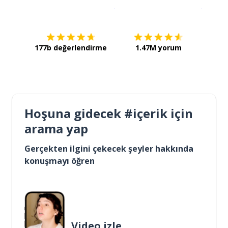
İndirmek için
App Store
Şimdi İ
177b değerlendirme
1.47M yorum
Hoşuna gidecek #içerik için
arama yap
Gerçekten ilgini çekecek şeyler hakkında
konuşmayı öğren
Video izle