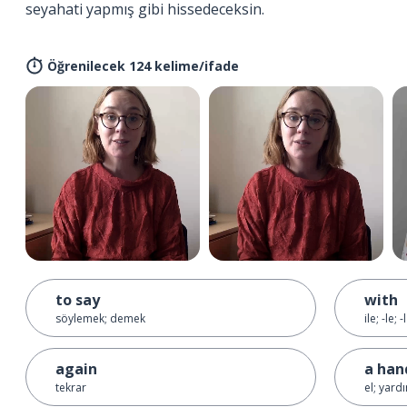
seyahati yapmış gibi hissedeceksin.
Öğrenilecek 124 kelime/ifade
to say
with
söylemek; demek
ile; -le; -
again
a han
tekrar
el; yard