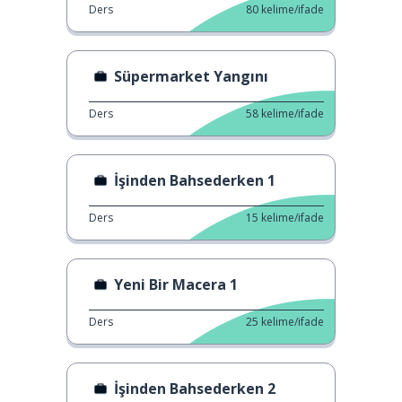
Ders
80
kelime/ifade
Süpermarket Yangını
Ders
58
kelime/ifade
İşinden Bahsederken 1
Ders
15
kelime/ifade
Yeni Bir Macera 1
Ders
25
kelime/ifade
İşinden Bahsederken 2