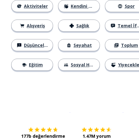
Aktiviteler
Kendini Tanıtma
Spor
Alışveriş
Sağlık
Temel İfadeler
Düşünceler
Seyahat
Toplum
Eğitim
Sosyal Hayat
Yiyecekle
İndirmek için
App Store
Şimdi İ
177b değerlendirme
1.47M yorum