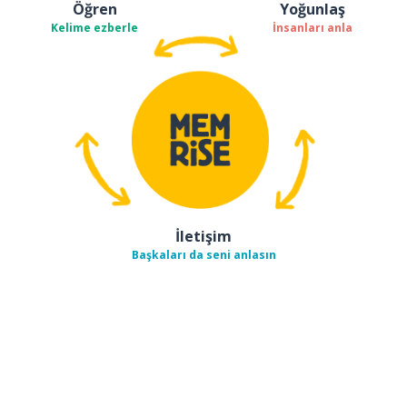
Öğren
Yoğunlaş
Kelime ezberle
İnsanları anla
İletişim
Başkaları da seni anlasın