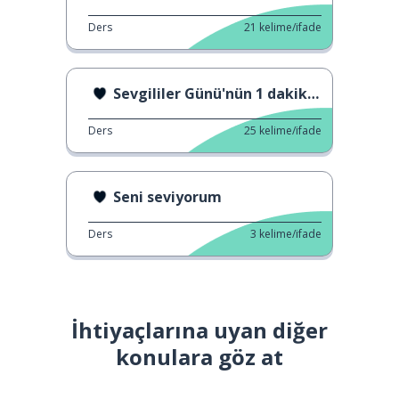
Ders
21
kelime/ifade
Sevgililer Günü'nün 1 dakikalık tarihi.
Ders
25
kelime/ifade
Seni seviyorum
Ders
3
kelime/ifade
İhtiyaçlarına uyan diğer
konulara göz at