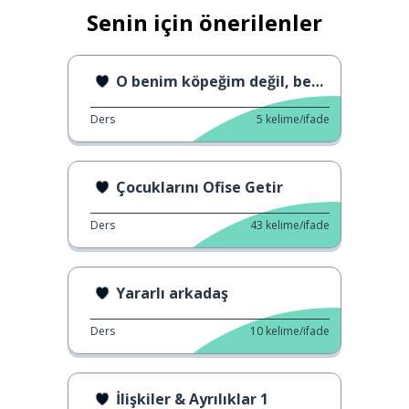
Senin için önerilenler
O benim köpeğim değil, benim sorunum değil.
Ders
5
kelime/ifade
Çocuklarını Ofise Getir
Ders
43
kelime/ifade
Yararlı arkadaş
Ders
10
kelime/ifade
İlişkiler & Ayrılıklar 1