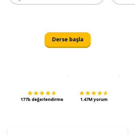
Derse başla
İndirmek için
App Store
Şimdi İ
177b değerlendirme
1.47M yorum