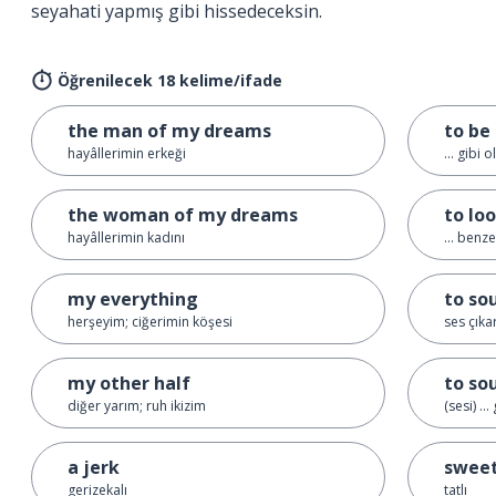
seyahati yapmış gibi hissedeceksin.
Öğrenilecek 18 kelime/ifade
the man of my dreams
to be l
hayâllerimin erkeği
... gibi 
the woman of my dreams
to look
hayâllerimin kadını
... benze
my everything
to so
herşeyim; ciğerimin köşesi
ses çık
my other half
to sou
diğer yarım; ruh ikizim
(sesi) ..
a jerk
swee
gerizekalı
tatlı