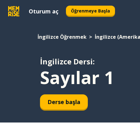
Oturum aç
Öğrenmeye Başla
İngilizce Öğrenmek
İngilizce (Amerik
İngilizce Dersi:
Sayılar 1
Derse başla