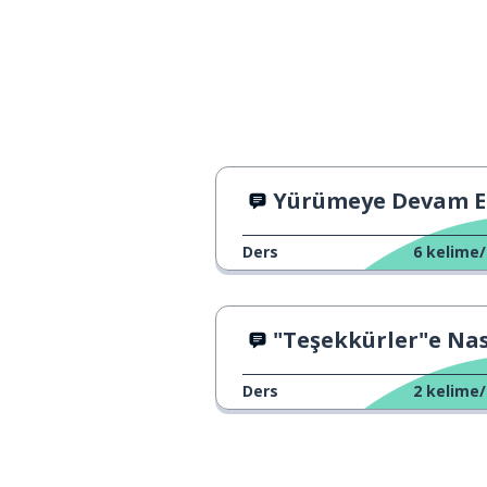
Yürümeye Devam E
Ders
6
kelime/
"Teşekkürler"e Nasıl Yanıt Veril
Ders
2
kelime/