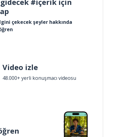
gidecek #içerik için
yap
lgini çekecek şeyler hakkında
öğren
Video izle
48.000+ yerli konuşmacı videosu
öğren