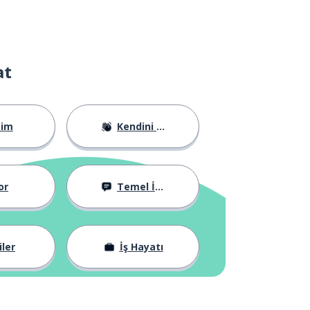
at
tim
Kendini Tanıtma
or
Temel İfadeler
iler
İş Hayatı