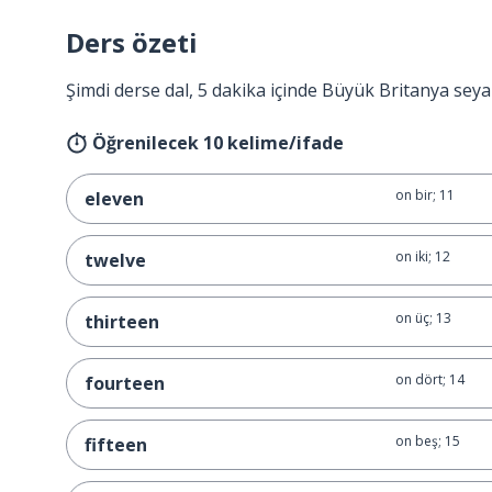
Ders özeti
Şimdi derse dal, 5 dakika içinde Büyük Britanya seya
Öğrenilecek 10 kelime/ifade
on bir; 11
eleven
on iki; 12
twelve
on üç; 13
thirteen
on dört; 14
fourteen
on beş; 15
fifteen