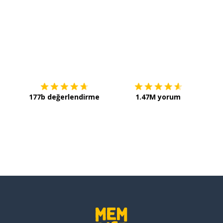
İndirmek için
App Store
Şimdi 
177b değerlendirme
1.47M yorum