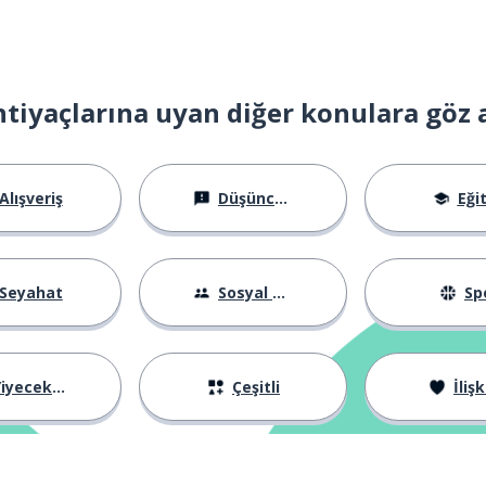
htiyaçlarına uyan diğer konulara göz 
Alışveriş
Düşünceler
Eği
Seyahat
Sosyal Hayat
Sp
iyecekler
Çeşitli
İlişk