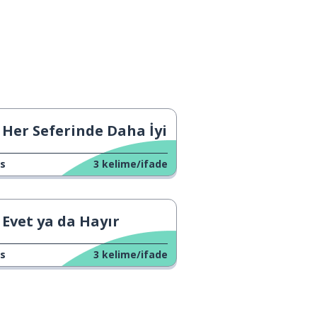
Her Seferinde Daha İyi
s
3
kelime/ifade
Evet ya da Hayır
s
3
kelime/ifade