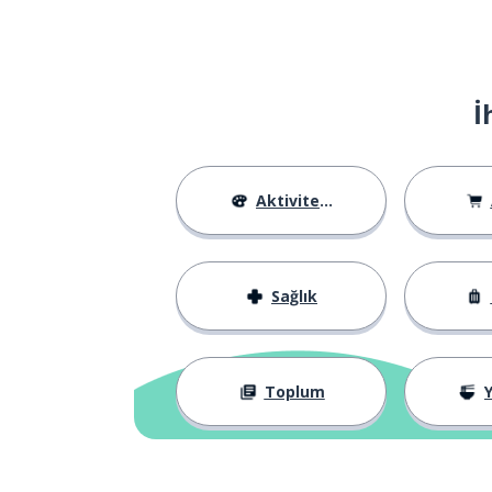
İ
Aktiviteler
Sağlık
Toplum
Y