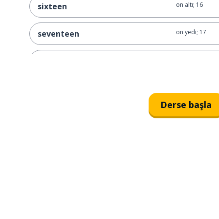
on altı; 16
sixteen
on yedi; 17
seventeen
on sekiz; 18
eighteen
on dokuz; 19
nineteen
Derse başla
yirmi; 20
twenty