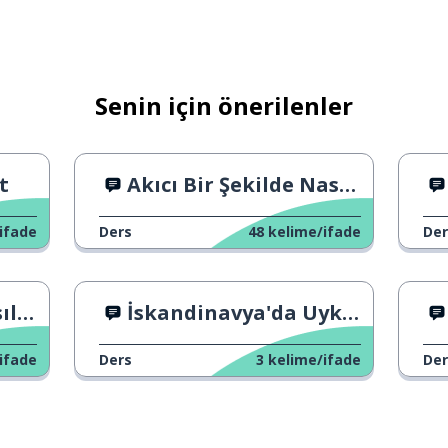
Senin için önerilenler
t
Akıcı Bir Şekilde Nasıl Konuşulur
ifade
Ders
48
kelime/ifade
Der
ir?
İskandinavya'da Uyku Zamanı
ifade
Ders
3
kelime/ifade
Der