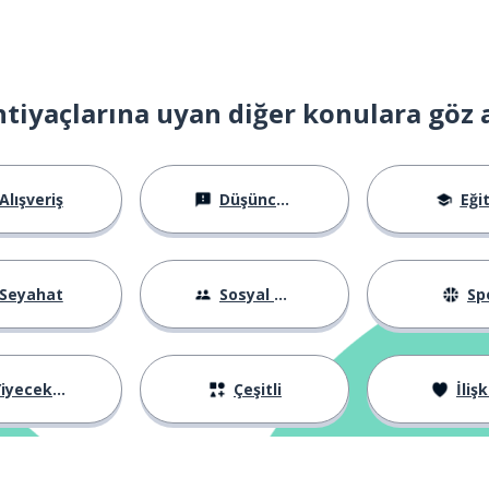
htiyaçlarına uyan diğer konulara göz 
Alışveriş
Düşünceler
Eği
Seyahat
Sosyal Hayat
Sp
iyecekler
Çeşitli
İlişk