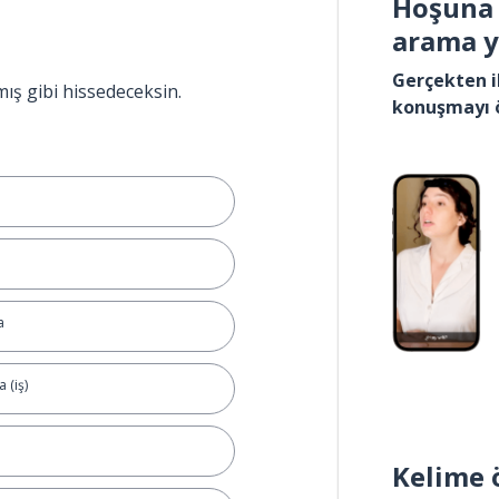
Hoşuna 
arama 
Gerçekten i
mış gibi hissedeceksin.
konuşmayı 
a
 (iş)
Kelime 