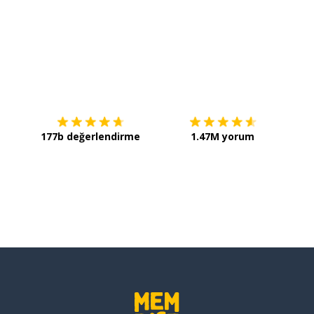
İndirmek için
App Store
Şimdi 
177b değerlendirme
1.47M yorum