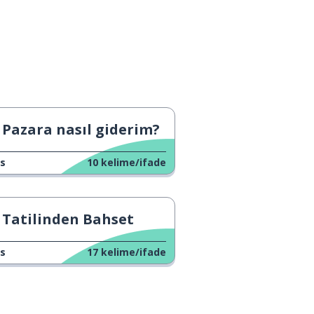
Pazara nasıl giderim?
s
10
kelime/ifade
Tatilinden Bahset
s
17
kelime/ifade