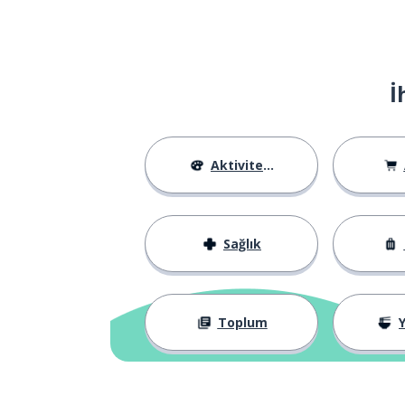
İ
Aktiviteler
Sağlık
Toplum
Y