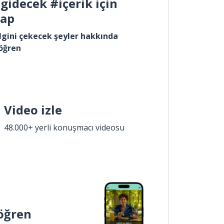
gidecek #içerik için
yap
lgini çekecek şeyler hakkında
öğren
Video izle
48.000+ yerli konuşmacı videosu
öğren