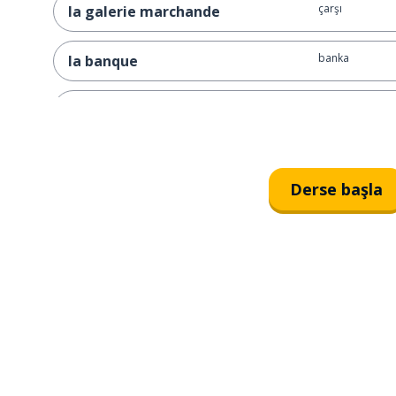
çarşı
la galerie marchande
banka
la banque
bankamatik
le distributeur automatique
kitap
le livre
Derse başla
kitapçı
la librairie
eczane
la pharmacie
büfe
le kiosque
insanlar
les gens