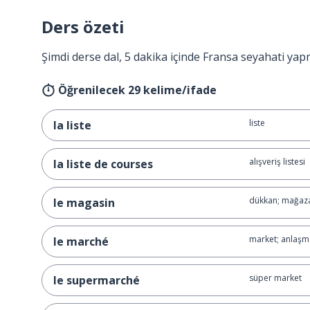
Ders özeti
Şimdi derse dal, 5 dakika içinde Fransa seyahati yap
Öğrenilecek 29 kelime/ifade
liste
la liste
alışveriş listesi
la liste de courses
dükkan; mağaz
le magasin
market; anlaşma
le marché
süper market
le supermarché