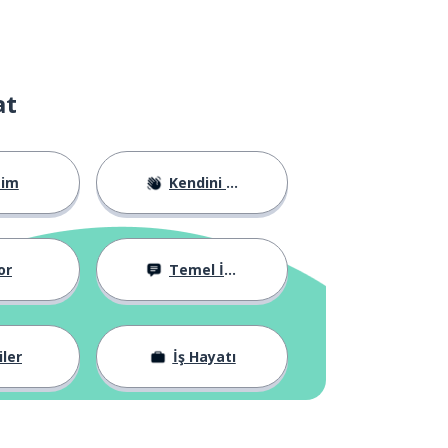
at
tim
Kendini Tanıtma
or
Temel İfadeler
iler
İş Hayatı