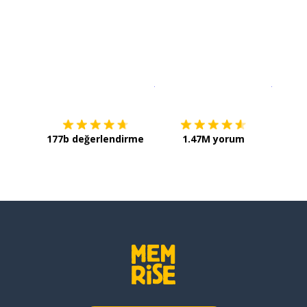
İndirmek için
App Store
Şimdi İ
177b değerlendirme
1.47M yorum