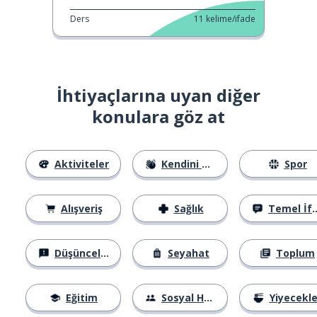
Ders
11
kelime/ifade
İhtiyaçlarına uyan diğer
konulara göz at
Aktiviteler
Kendini Tanıtma
Spor
Alışveriş
Sağlık
Temel İfadeler
Düşünceler
Seyahat
Toplum
Eğitim
Sosyal Hayat
Yiyecekle