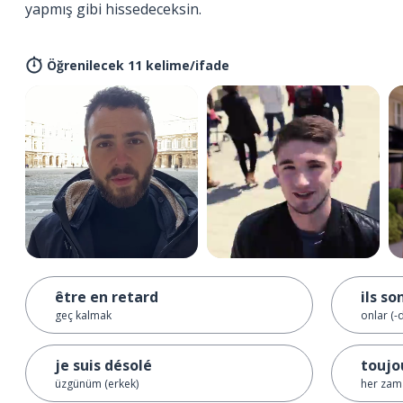
yapmış gibi hissedeceksin.
Öğrenilecek 11 kelime/ifade
être en retard
ils so
geç kalmak
onlar (-d
je suis désolé
toujo
üzgünüm (erkek)
her zam