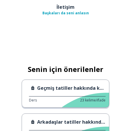
İletişim
Başkaları da seni anlasın
Senin için önerilenler
Geçmiş tatiller hakkında konuşmak
Ders
23
kelime/ifade
Arkadaşlar tatiller hakkında bize bilgi verirler.