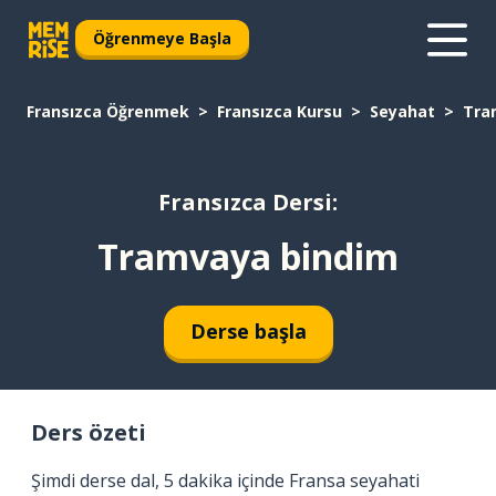
Öğrenmeye Başla
Fransızca Öğrenmek
Fransızca Kursu
Seyahat
Tra
Fransızca Dersi:
Tramvaya bindim
Derse başla
Ders özeti
Şimdi derse dal, 5 dakika içinde Fransa seyahati