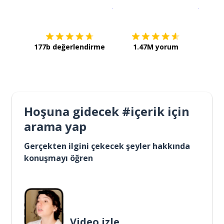
İndirmek için
App Store
Şimdi İ
177b değerlendirme
1.47M yorum
Hoşuna gidecek #içerik için
arama yap
Gerçekten ilgini çekecek şeyler hakkında
konuşmayı öğren
Video izle