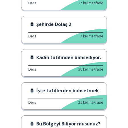
Ders
17
kelime/ifade
Şehirde Dolaş 2
Ders
7
kelime/ifade
Kadın tatilinden bahsediyor.
Ders
36
kelime/ifade
İşte tatillerden bahsetmek
Ders
29
kelime/ifade
Bu Bölgeyi Biliyor musunuz?