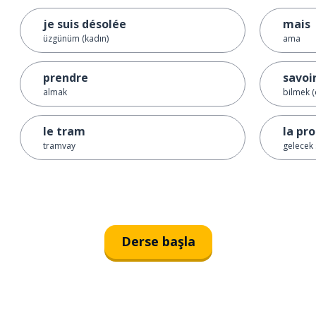
je suis désolée
mais
üzgünüm (kadın)
ama
prendre
savoi
almak
bilmek 
le tram
la pr
tramvay
gelecek 
Derse başla