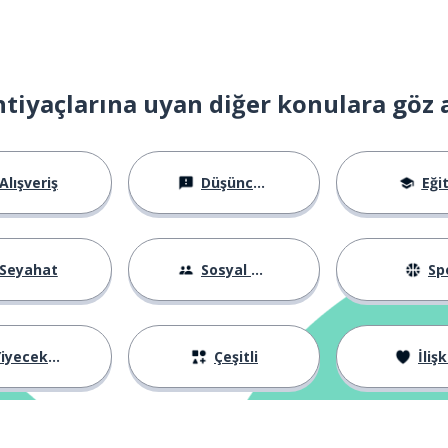
htiyaçlarına uyan diğer konulara göz 
Alışveriş
Düşünceler
Eği
Seyahat
Sosyal Hayat
Sp
iyecekler
Çeşitli
İlişk