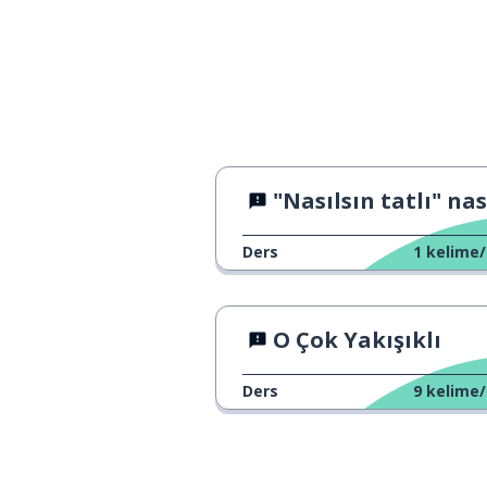
"Nasılsın tatlı" nasıl de
Ders
1
kelime/
O Çok Yakışıklı
Ders
9
kelime/