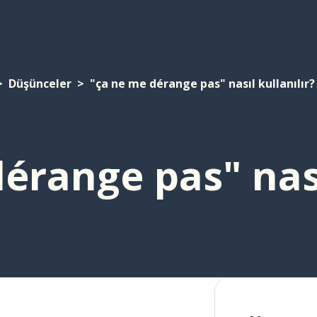
Düşünceler
"ça ne me dérange pas" nasıl kullanılır?
érange pas" nası