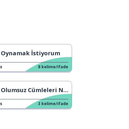
Oynamak İstiyorum
s
8
kelime/ifade
Olumsuz Cümleleri Nasıl Kısaltırız
s
3
kelime/ifade