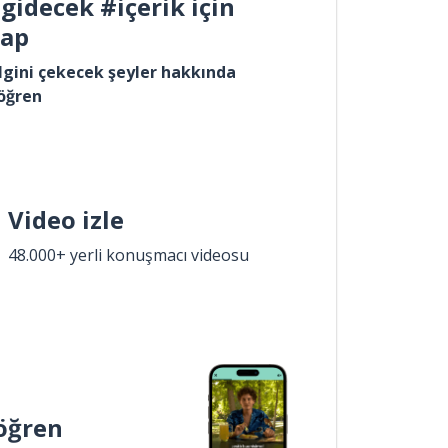
gidecek #içerik için
yap
lgini çekecek şeyler hakkında
öğren
Video izle
48.000+ yerli konuşmacı videosu
öğren