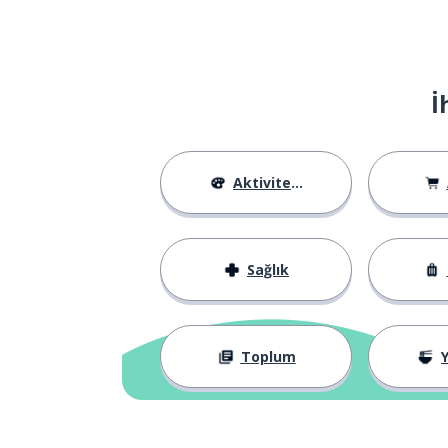
İ
Aktiviteler
Sağlık
Toplum
Y