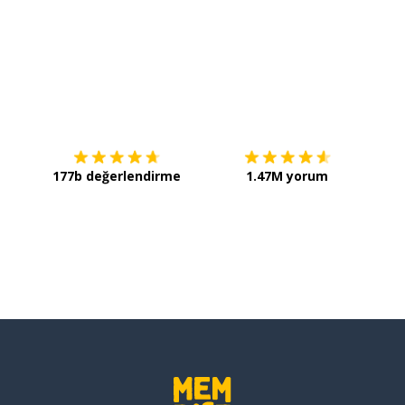
İndirmek için
App Store
Şimdi 
177b değerlendirme
1.47M yorum