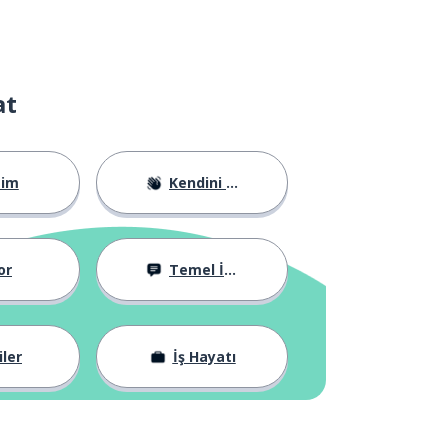
at
tim
Kendini Tanıtma
or
Temel İfadeler
iler
İş Hayatı