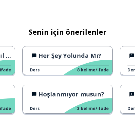
Senin için önerilenler
nir
Her Şey Yolunda Mı?
ifade
Ders
8
kelime/ifade
Der
Hoşlanmıyor musun?
ifade
Ders
3
kelime/ifade
Der