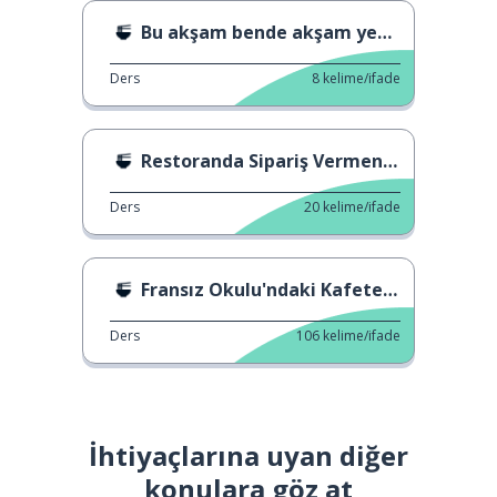
Bu akşam bende akşam yemeği?
Ders
8
kelime/ifade
Restoranda Sipariş Vermenin 3 Yolu 2
Ders
20
kelime/ifade
Fransız Okulu'ndaki Kafeterya
Ders
106
kelime/ifade
İhtiyaçlarına uyan diğer
konulara göz at