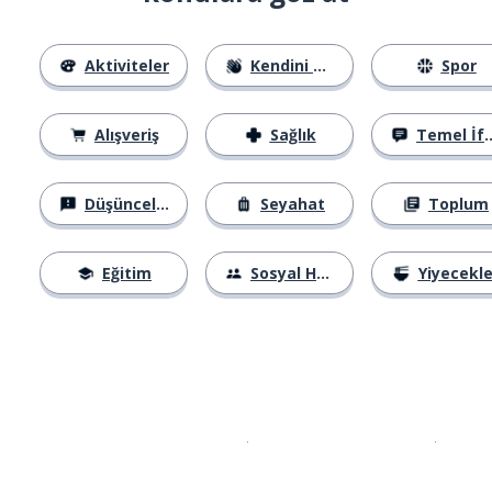
Aktiviteler
Kendini Tanıtma
Spor
Alışveriş
Sağlık
Temel İfadeler
Düşünceler
Seyahat
Toplum
Eğitim
Sosyal Hayat
Yiyecekle
İndirmek için
App Store
Şimdi İ