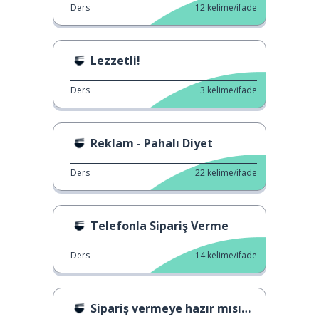
Ders
12
kelime/ifade
Lezzetli!
Ders
3
kelime/ifade
Reklam - Pahalı Diyet
Ders
22
kelime/ifade
Telefonla Sipariş Verme
Ders
14
kelime/ifade
Sipariş vermeye hazır mısınız? 1