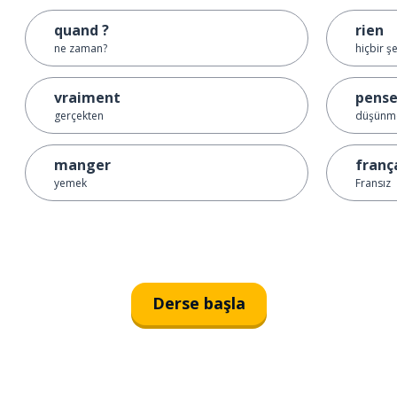
quand ?
rien
ne zaman?
hiçbir ş
vraiment
pense
gerçekten
düşünm
manger
franç
yemek
Fransız
Derse başla