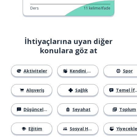
Ders
11
kelime/ifade
İhtiyaçlarına uyan diğer
konulara göz at
Aktiviteler
Kendini Tanıtma
Spor
Alışveriş
Sağlık
Temel İfadeler
Düşünceler
Seyahat
Toplum
Eğitim
Sosyal Hayat
Yiyecekle