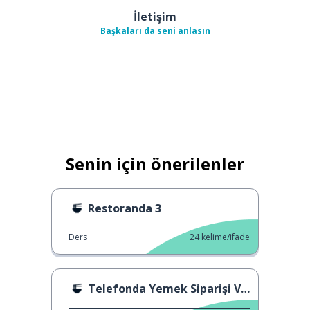
İletişim
Başkaları da seni anlasın
Senin için önerilenler
Restoranda 3
Ders
24
kelime/ifade
Telefonda Yemek Siparişi Verme