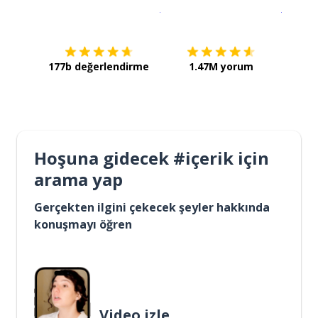
İndirmek için
App Store
Şimdi İ
177b değerlendirme
1.47M yorum
Hoşuna gidecek #içerik için
arama yap
Gerçekten ilgini çekecek şeyler hakkında
konuşmayı öğren
Video izle