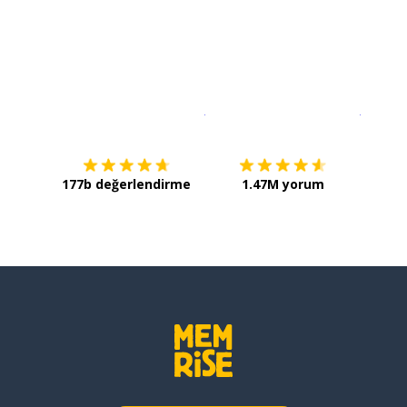
İndirmek için
App Store
Şimdi İ
177b değerlendirme
1.47M yorum