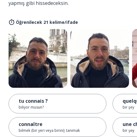
yapmış gibi hissedeceksin.
Öğrenilecek 21 kelime/ifade
tu connais ?
quelq
biliyor musun?
bir şey
connaître
une c
bilmek (bir yeri veya birini); tanımak
bir şey