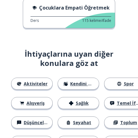
Çocuklara Empati Öğretmek
Ders
115
kelime/ifade
İhtiyaçlarına uyan diğer
konulara göz at
Aktiviteler
Kendini Tanıtma
Spor
Alışveriş
Sağlık
Temel İfadeler
Düşünceler
Seyahat
Toplum