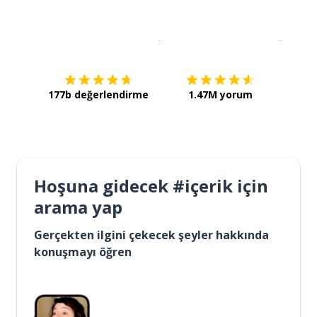
İndirmek için
App Store
Şimdi İ
177b değerlendirme
1.47M yorum
Hoşuna gidecek #içerik için
arama yap
Gerçekten ilgini çekecek şeyler hakkında
konuşmayı öğren