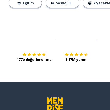
Eğitim
Sosyal Hayat
Yiyecekle
İndirmek için
App Store
Şimdi İ
177b değerlendirme
1.47M yorum