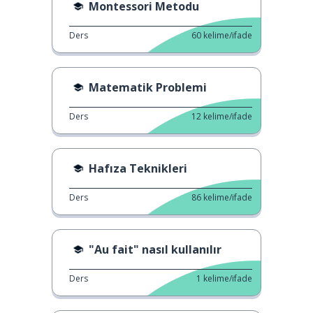
Montessori Metodu
Ders
60
kelime/ifade
Matematik Problemi
Ders
12
kelime/ifade
Hafıza Teknikleri
Ders
86
kelime/ifade
"Au fait" nasıl kullanılır
Ders
1
kelime/ifade