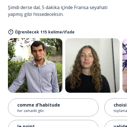
Şimdi derse dal, 5 dakika içinde Fransa seyahati
yapmış gibi hissedeceksin.
Öğrenilecek 115 kelime/ifade
comme d'habitude
choisi
her zamanki gibi
toplama
le point
valid