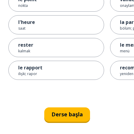
nokta
onayla
l'heure
la par
saat
bölüm; 
rester
le me
kalmak
menü
le rapport
reco
ilişki; rapor
yeniden
Derse başla