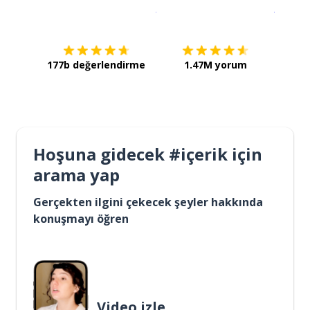
İndirmek için
App Store
Şimdi İ
177b değerlendirme
1.47M yorum
Hoşuna gidecek #içerik için
arama yap
Gerçekten ilgini çekecek şeyler hakkında
konuşmayı öğren
Video izle