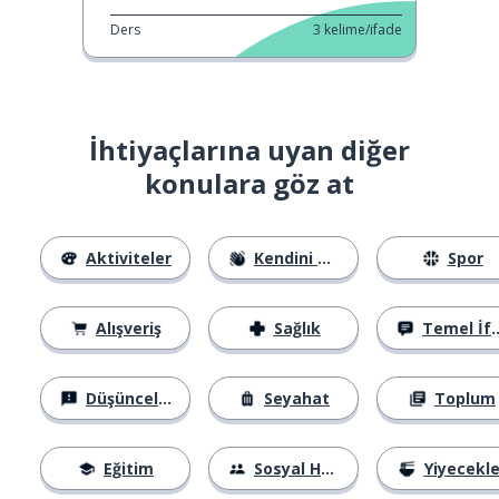
Ders
3
kelime/ifade
İhtiyaçlarına uyan diğer
konulara göz at
Aktiviteler
Kendini Tanıtma
Spor
Alışveriş
Sağlık
Temel İfadeler
Düşünceler
Seyahat
Toplum
Eğitim
Sosyal Hayat
Yiyecekle