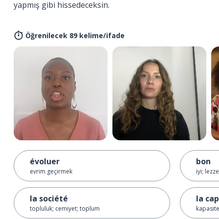
yapmış gibi hissedeceksin.
Öğrenilecek 89 kelime/ifade
évoluer
bon
evrim geçirmek
iyi; lezze
la société
la ca
topluluk; cemiyet; toplum
kapasit