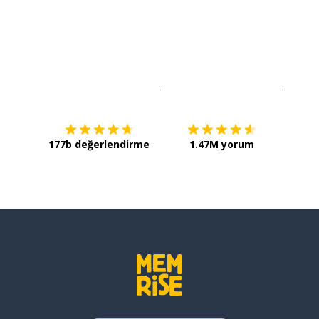
İndirmek için
App Store
Şimdi İ
177b değerlendirme
1.47M yorum