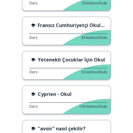
Ders
18
kelime/ifade
Fransız Cumhuriyetçi Okulu nedir?
Ders
64
kelime/ifade
Yetenekli Çocuklar İçin Okul
Ders
50
kelime/ifade
Cyprien - Okul
Ders
136
kelime/ifade
"avoir" nasıl çekilir?