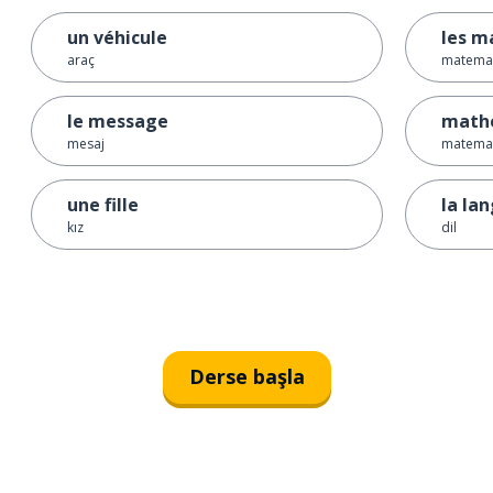
un véhicule
les m
araç
matemat
le message
math
mesaj
matemat
une fille
la la
kız
dil
Derse başla