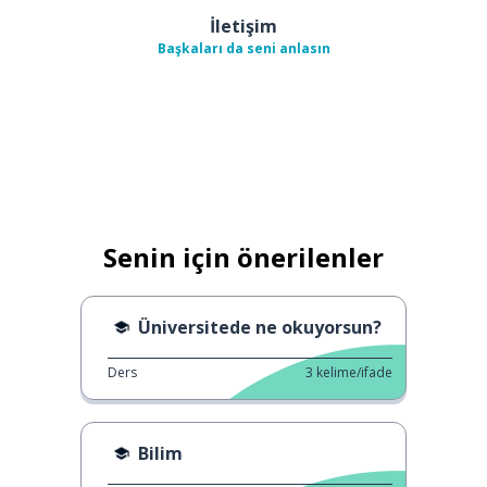
İletişim
Başkaları da seni anlasın
Senin için önerilenler
Üniversitede ne okuyorsun?
Ders
3
kelime/ifade
Bilim