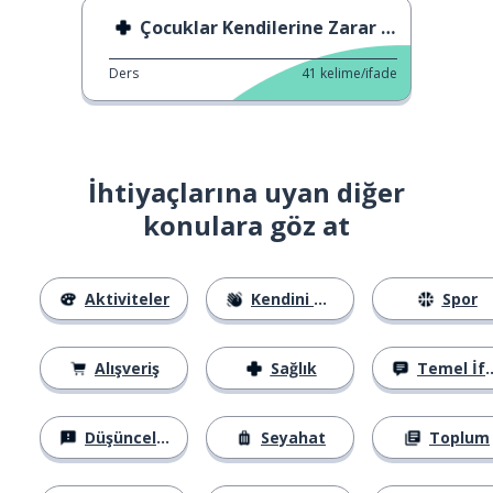
Çocuklar Kendilerine Zarar Verdiklerinde
Ders
41
kelime/ifade
İhtiyaçlarına uyan diğer
konulara göz at
Aktiviteler
Kendini Tanıtma
Spor
Alışveriş
Sağlık
Temel İfadeler
Düşünceler
Seyahat
Toplum