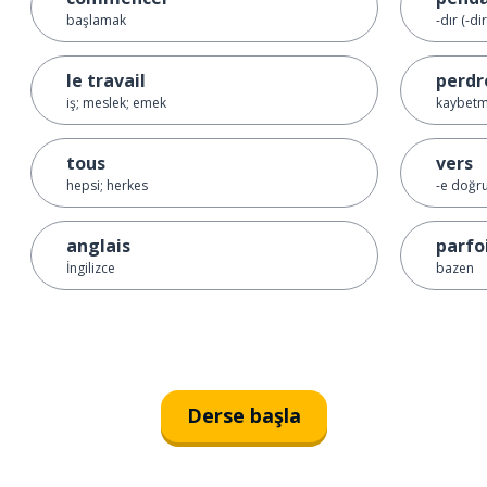
başlamak
-dır (-d
le travail
perdr
iş; meslek; emek
kaybet
tous
vers
hepsi; herkes
-e doğru;
anglais
parfo
İngilizce
bazen
Derse başla