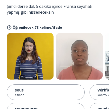
Şimdi derse dal, 5 dakika içinde Fransa seyahati
yapmış gibi hissedeceksin.
Öğrenilecek 78 kelime/ifade
sous
vérifi
altında
kontrol
commencer
pend