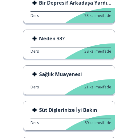
Bir Depresif Arkadaşa Yardım Etme
Ders
73
kelime/ifade
Neden 33?
Ders
38
kelime/ifade
Sağlık Muayenesi
Ders
21
kelime/ifade
Süt Dişlerinize İyi Bakın
Ders
69
kelime/ifade