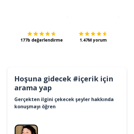
İndirmek için
App Store
Şimdi İ
177b değerlendirme
1.47M yorum
Hoşuna gidecek #içerik için
arama yap
Gerçekten ilgini çekecek şeyler hakkında
konuşmayı öğren