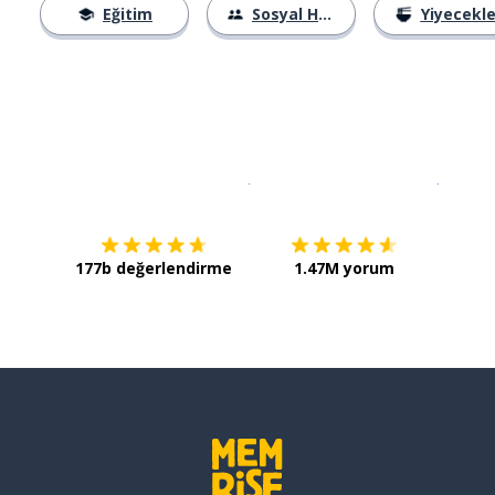
Eğitim
Sosyal Hayat
Yiyecekle
İndirmek için
App Store
Şimdi İ
177b değerlendirme
1.47M yorum