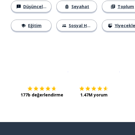
Düşünceler
Seyahat
Toplum
Eğitim
Sosyal Hayat
Yiyecekle
İndirmek için
App Store
Şimdi İ
177b değerlendirme
1.47M yorum