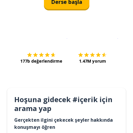
Derse başla
İndirmek için
App Store
Şimdi İ
177b değerlendirme
1.47M yorum
Hoşuna gidecek #içerik için
arama yap
Gerçekten ilgini çekecek şeyler hakkında
konuşmayı öğren