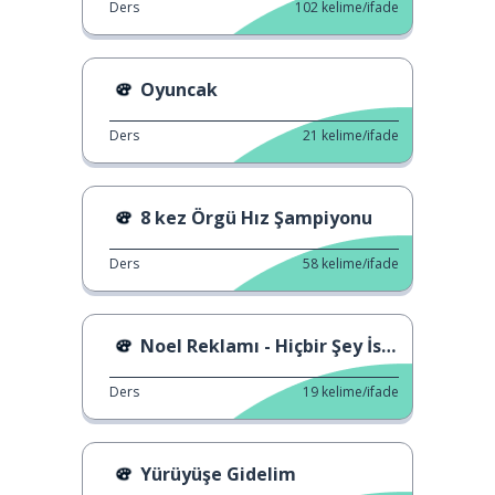
Ders
102
kelime/ifade
Oyuncak
Ders
21
kelime/ifade
8 kez Örgü Hız Şampiyonu
Ders
58
kelime/ifade
Noel Reklamı - Hiçbir Şey İstemiyorum
Ders
19
kelime/ifade
Yürüyüşe Gidelim