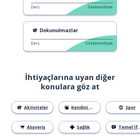
Ders
9
kelime/ifade
Dokunulmazlar
Ders
54
kelime/ifade
İhtiyaçlarına uyan diğer
konulara göz at
Aktiviteler
Kendini Tanıtma
Spor
Alışveriş
Sağlık
Temel İfadeler