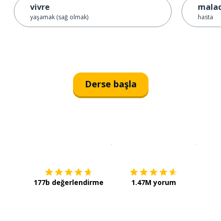
vivre
mala
yaşamak (sağ olmak)
hasta
Derse başla
İndirmek için
App Store
Şimdi İ
177b değerlendirme
1.47M yorum