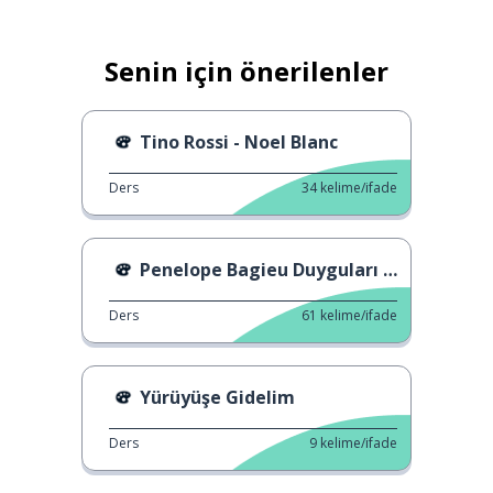
Senin için önerilenler
Tino Rossi - Noel Blanc
Ders
34
kelime/ifade
Penelope Bagieu Duyguları Çizer
Ders
61
kelime/ifade
Yürüyüşe Gidelim
Ders
9
kelime/ifade