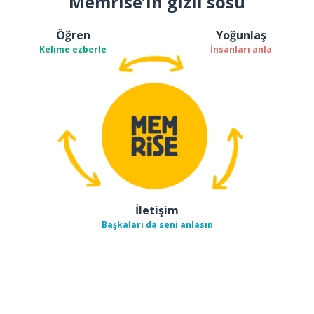
Memrise’ın gizli sosu
Öğren
Yoğunlaş
Kelime ezberle
İnsanları anla
İletişim
Başkaları da seni anlasın