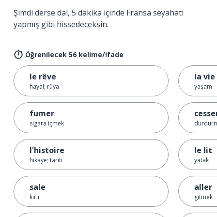
Şimdi derse dal, 5 dakika içinde Fransa seyahati
yapmış gibi hissedeceksin.
Öğrenilecek 56 kelime/ifade
le rêve
la vie
hayal; rüya
yaşam
fumer
cesse
sigara içmek
durdurm
l'histoire
le lit
hikaye; tarih
yatak
sale
aller
kirli
gitmek