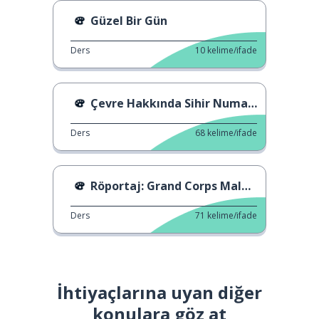
Güzel Bir Gün
Ders
10
kelime/ifade
Çevre Hakkında Sihir Numarası
Ders
68
kelime/ifade
Röportaj: Grand Corps Malade
Ders
71
kelime/ifade
İhtiyaçlarına uyan diğer
konulara göz at