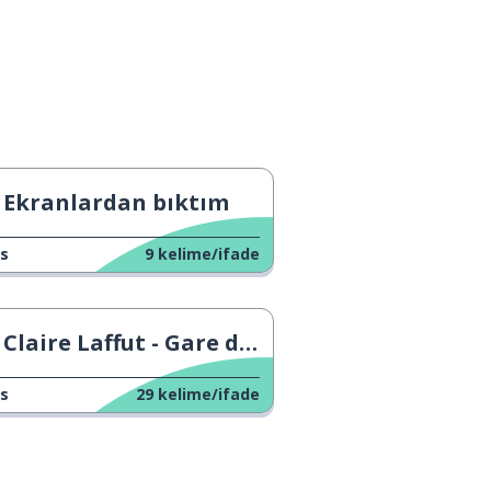
Ekranlardan bıktım
s
9
kelime/ifade
Claire Laffut - Gare du Nord
s
29
kelime/ifade