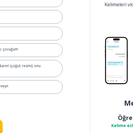
Kelimeleri v
; çocuğum
arın! (çoğul; resmi); onu
eveyn
Me
Öğre
Kelime ez