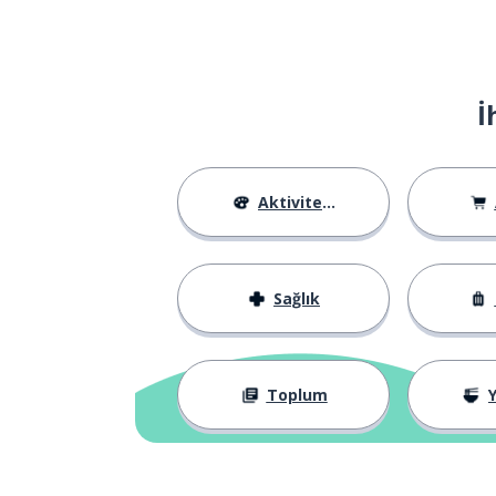
kötü
mauvais
gezegen
la planète
İ
emin; güvenli; g
sûr
son
la fin
Aktiviteler
bitmek
finir
Sağlık
yeryüzü
la Terre
bu işler böyle
c'est comme ça
Toplum
Y
güçlü; yüksek se
fort