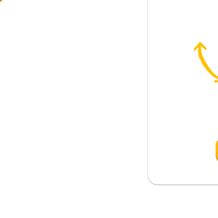
; tiyatro oyunu
mak
termek