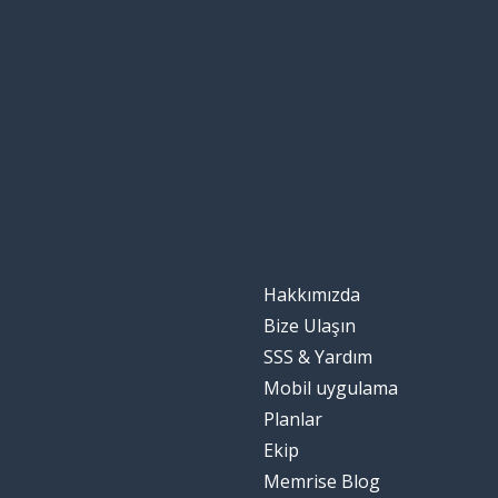
ki onun (bir şe
dont
yer
l'endroit
nerede?
où ?
mutluluk
le bonheur
dolu; tam
plein
Hakkımızda
örneğin
par exemple
Bize Ulaşın
SSS & Yardım
burası
ici
Mobil uygulama
Planlar
inanmak
croire
Ekip
Memrise Blog