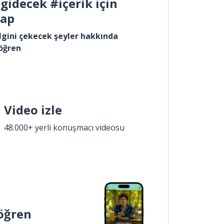
gidecek #içerik için
yap
lgini çekecek şeyler hakkında
öğren
Video izle
48.000+ yerli konuşmacı videosu
öğren