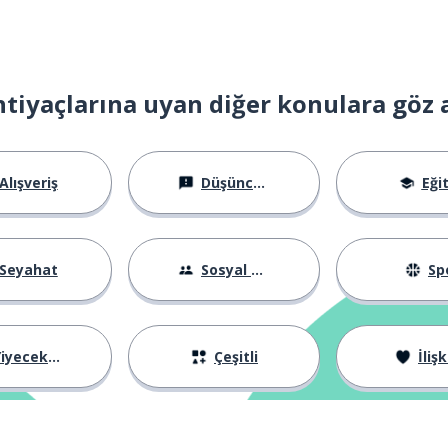
htiyaçlarına uyan diğer konulara göz 
üvenilir
Alışveriş
Düşünceler
Eği
Seyahat
Sosyal Hayat
Sp
iyecekler
Çeşitli
İlişk
sli