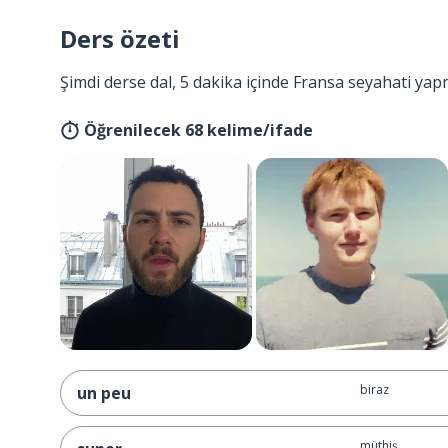
Ders özeti
Şimdi derse dal, 5 dakika içinde Fransa seyahati yap
Öğrenilecek 68 kelime/ifade
biraz
un peu
müthiş