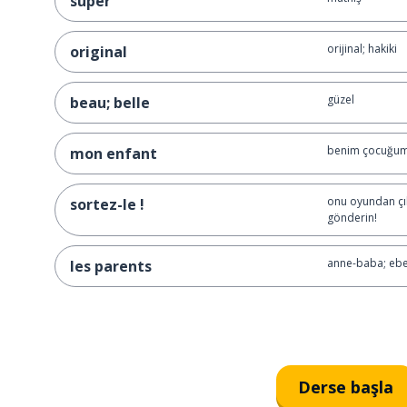
super
orijinal; hakiki
original
güzel
beau; belle
benim çocuğum
mon enfant
onu oyundan çık
sortez-le !
gönderin!
anne-baba; eb
les parents
ebeveynlerim
mes parents
taze
frais
Derse başla