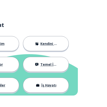
at
tim
Kendini Tanıtma
or
Temel İfadeler
iler
İş Hayatı