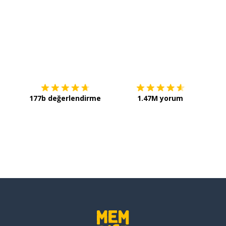
zden kaybolmak
İndirmek için
App Store
Şimdi 
ısız olmak
177b değerlendirme
1.47M yorum
üne düşünmek