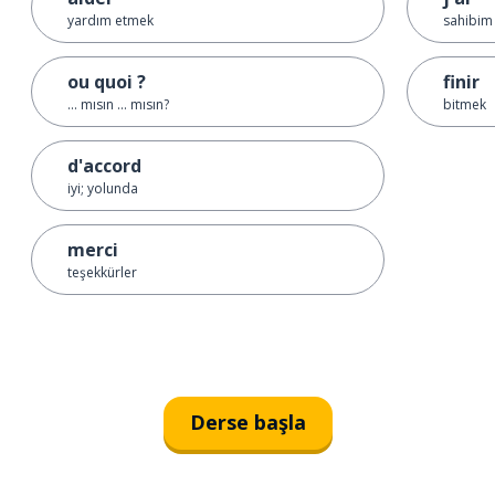
yardım etmek
sahibim
ou quoi ?
finir
... mısın ... mısın?
bitmek
d'accord
iyi; yolunda
merci
teşekkürler
Derse başla