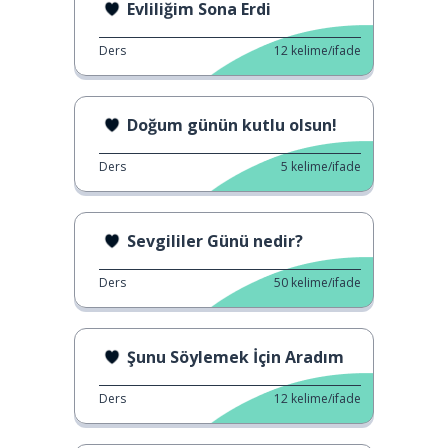
Evliliğim Sona Erdi
Ders
12
kelime/ifade
Doğum günün kutlu olsun!
Ders
5
kelime/ifade
Sevgililer Günü nedir?
Ders
50
kelime/ifade
Şunu Söylemek İçin Aradım
Ders
12
kelime/ifade