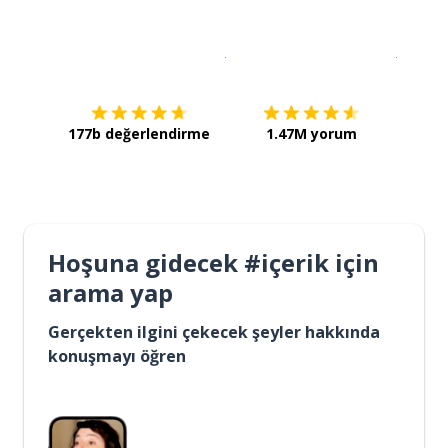
İndirmek için
App Store
Şimdi İ
177b değerlendirme
1.47M yorum
Hoşuna gidecek #içerik için
arama yap
Gerçekten ilgini çekecek şeyler hakkında
konuşmayı öğren