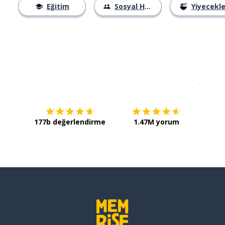
Eğitim
Sosyal Hayat
Yiyecekle
İndirmek için
App Store
Şimdi İ
177b değerlendirme
1.47M yorum