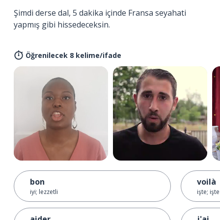
Şimdi derse dal, 5 dakika içinde Fransa seyahati
yapmış gibi hissedeceksin.
Öğrenilecek 8 kelime/ifade
bon
voilà
iyi; lezzetli
işte; iş
aider
j'ai