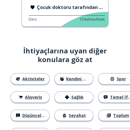
Çocuk doktoru tarafından sorgulandığında
Ders
10
kelime/ifade
İhtiyaçlarına uyan diğer
konulara göz at
Aktiviteler
Kendini Tanıtma
Spor
Alışveriş
Sağlık
Temel İfadeler
Düşünceler
Seyahat
Toplum