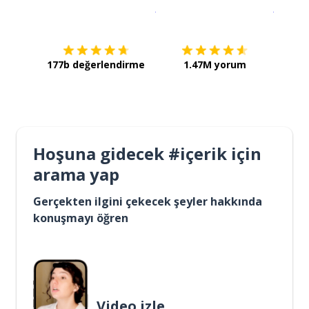
İndirmek için
App Store
Şimdi İ
177b değerlendirme
1.47M yorum
Hoşuna gidecek #içerik için
arama yap
Gerçekten ilgini çekecek şeyler hakkında
konuşmayı öğren
Video izle