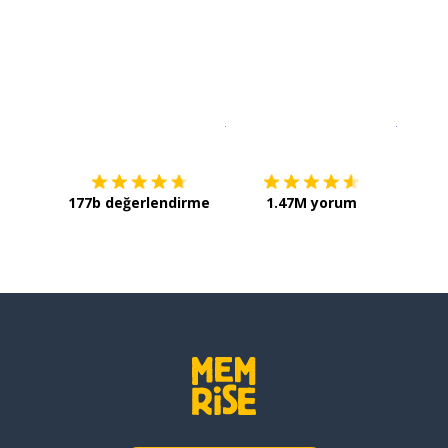
İndirmek için
App Store
Şimdi İ
177b değerlendirme
1.47M yorum