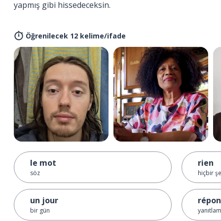
yapmış gibi hissedeceksin.
Öğrenilecek 12 kelime/ifade
le mot
rien
söz
hiçbir ş
un jour
répon
bir gün
yanıtla