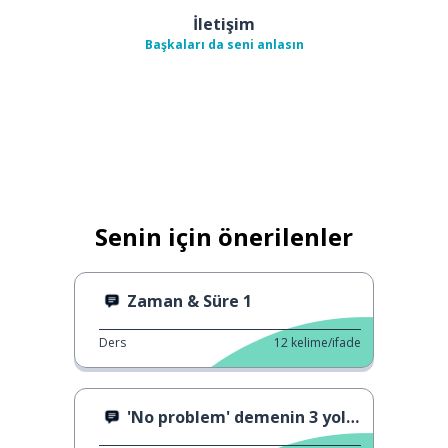
İletişim
Başkaları da seni anlasın
Senin için önerilenler
Zaman & Süre 1
Ders
12
kelime/ifade
'No problem' demenin 3 yolu 2