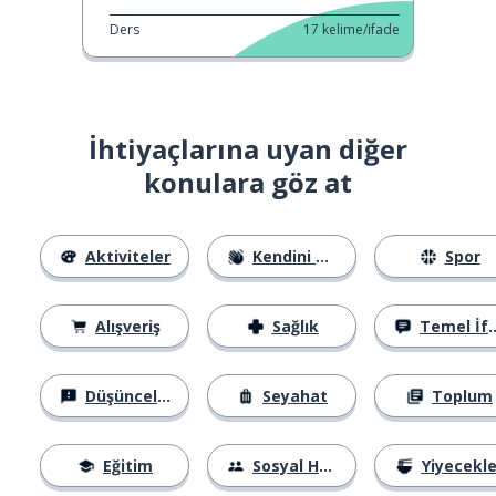
Ders
17
kelime/ifade
İhtiyaçlarına uyan diğer
konulara göz at
Aktiviteler
Kendini Tanıtma
Spor
Alışveriş
Sağlık
Temel İfadeler
Düşünceler
Seyahat
Toplum
Eğitim
Sosyal Hayat
Yiyecekle