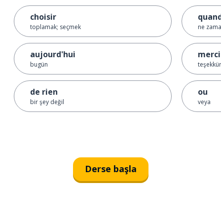
choisir
quand
toplamak; seçmek
ne zama
aujourd'hui
merci
bugün
teşekkür
de rien
ou
bir şey değil
veya
Derse başla