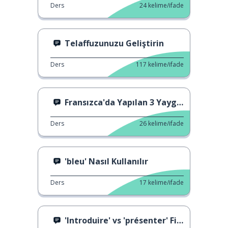
Ders
24
kelime/ifade
Telaffuzunuzu Geliştirin
Ders
117
kelime/ifade
Fransızca'da Yapılan 3 Yaygın Hata
Ders
26
kelime/ifade
'bleu' Nasıl Kullanılır
Ders
17
kelime/ifade
'Introduire' vs 'présenter' Fiilleri