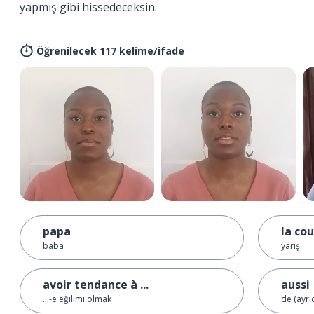
yapmış gibi hissedeceksin.
Öğrenilecek 117 kelime/ifade
papa
la co
baba
yarış
avoir tendance à ...
aussi
...-e eğilimi olmak
de (ayrı