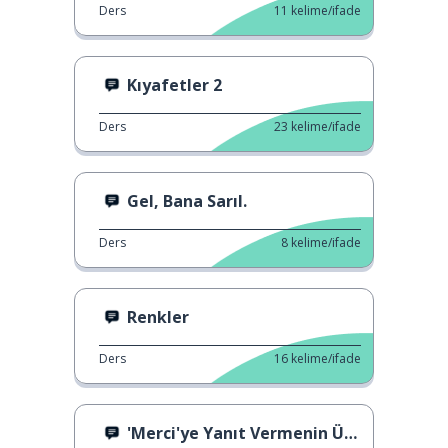
Ders
11
kelime/ifade
Kıyafetler 2
Ders
23
kelime/ifade
Gel, Bana Sarıl.
Ders
8
kelime/ifade
Renkler
Ders
16
kelime/ifade
'Merci'ye Yanıt Vermenin Üç Yolu