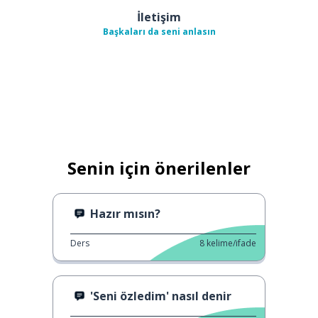
İletişim
Başkaları da seni anlasın
Senin için önerilenler
Hazır mısın?
Ders
8
kelime/ifade
'Seni özledim' nasıl denir