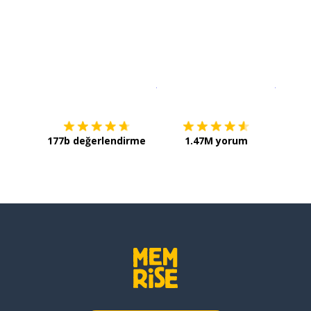
İndirmek için
App Store
Şimdi İ
177b değerlendirme
1.47M yorum