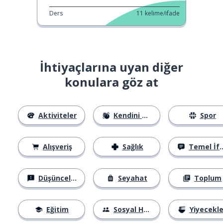
Ders
11
kelime/ifade
İhtiyaçlarına uyan diğer
konulara göz at
Aktiviteler
Kendini Tanıtma
Spor
Alışveriş
Sağlık
Temel İfadeler
Düşünceler
Seyahat
Toplum
Eğitim
Sosyal Hayat
Yiyecekle