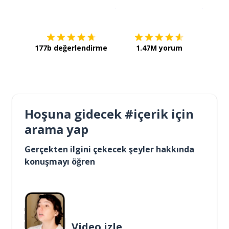
İndirmek için
App Store
Şimdi İ
177b değerlendirme
1.47M yorum
Hoşuna gidecek #içerik için
arama yap
Gerçekten ilgini çekecek şeyler hakkında
konuşmayı öğren
Video izle