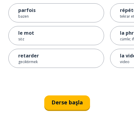
parfois
répét
bazen
tekrar 
le mot
la ph
söz
cümle; i
retarder
la vi
geciktirmek
video
Derse başla