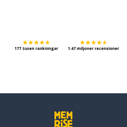
Ladda ner på
App Store
Sk
177 tusen rankningar
1.47 miljoner recensioner