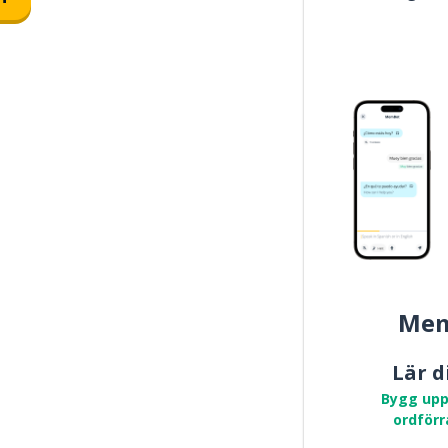
Mem
Lär d
Bygg upp
ordförr