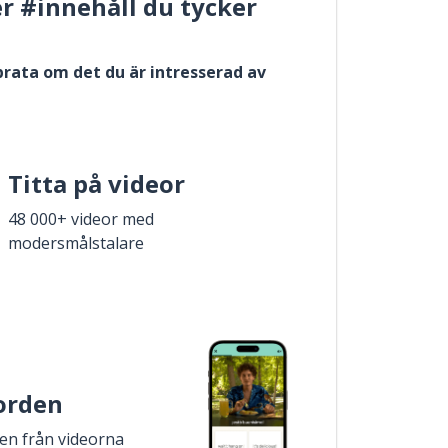
er #innehåll du tycker
 prata om det du är intresserad av
Titta på videor
48 000+ videor med
modersmålstalare
 orden
den från videorna