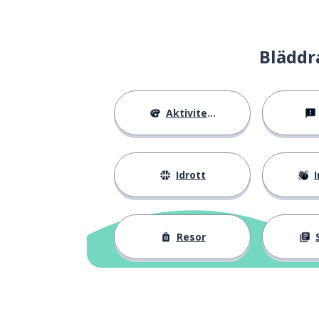
Bläddr
Aktiviteter
Idrott
I
Resor