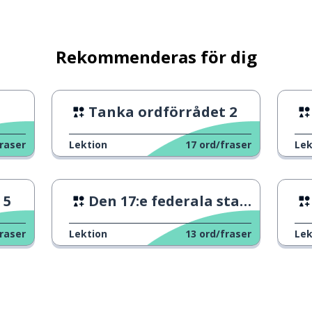
Rekommenderas för dig
Tanka ordförrådet 2
raser
Lektion
17
ord/fraser
Lek
 5
Den 17:e federala staten
raser
Lektion
13
ord/fraser
Lek