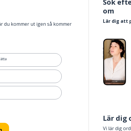
Sök eft
om
Lär dig att
när du kommer ut igen så kommer
rätta
Lär dig
Vi lär dig or
n