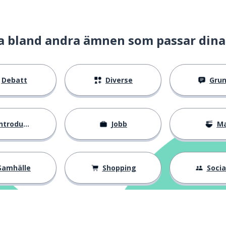
a bland andra ämnen som passar dina
Debatt
Diverse
Gru
ntroduktion
Jobb
M
Samhälle
Shopping
Social