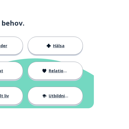
 behov.
nder
Hälsa
at
Relationer
t liv
Utbildning