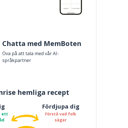
Chatta med MemBoten
Öva på att tala med vår AI-
språkpartner
rise hemliga recept
ig
Fördjupa dig
 ett
Förstå vad folk
åd
säger