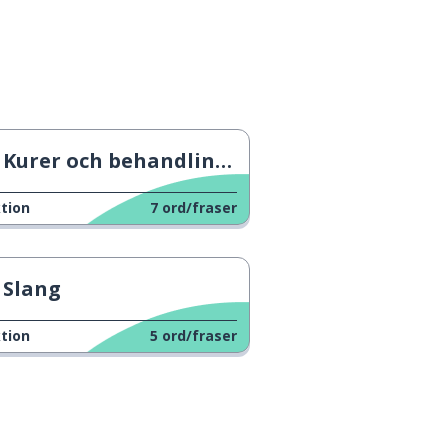
Kurer och behandlingar
tion
7
ord/fraser
Slang
tion
5
ord/fraser