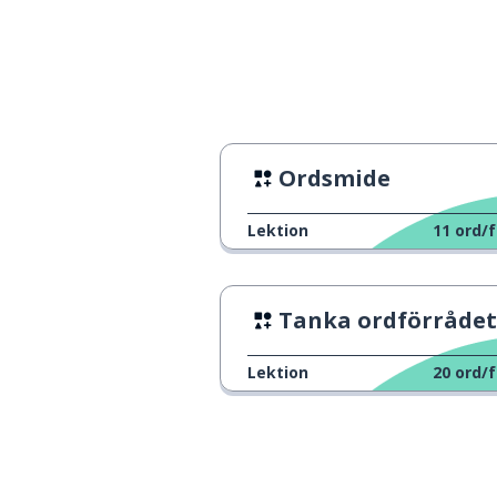
Ordsmide
Lektion
11
ord/f
Tanka ordförrådet
Lektion
20
ord/f