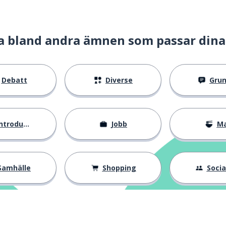
a bland andra ämnen som passar dina
Debatt
Diverse
Gru
ntroduktion
Jobb
M
Samhälle
Shopping
Social