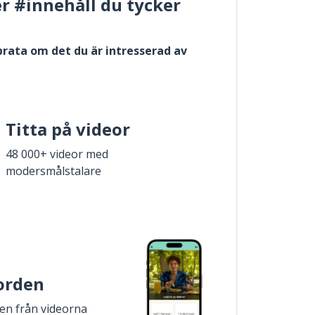
er #innehåll du tycker
 prata om det du är intresserad av
Titta på videor
48 000+ videor med
modersmålstalare
 orden
den från videorna