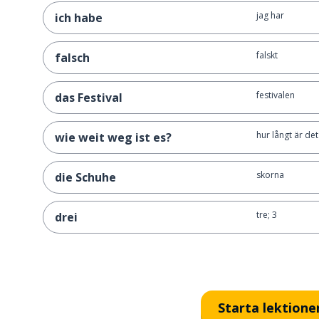
jag har
ich habe
falskt
falsch
festivalen
das Festival
hur långt är det
wie weit weg ist es?
skorna
die Schuhe
tre; 3
drei
Starta lektione