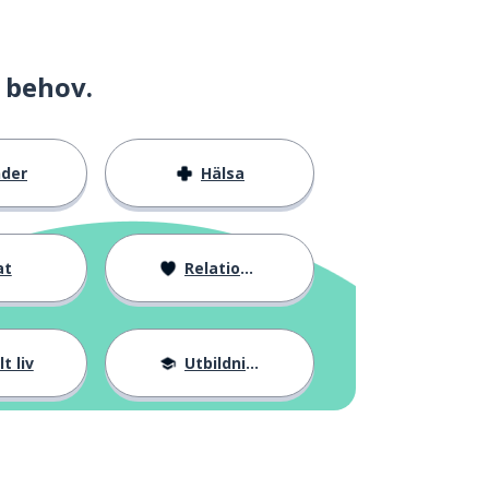
 behov.
nder
Hälsa
at
Relationer
t liv
Utbildning