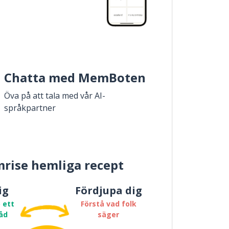
Chatta med MemBoten
Öva på att tala med vår AI-
språkpartner
rise hemliga recept
ig
Fördjupa dig
 ett
Förstå vad folk
åd
säger