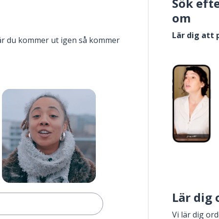
Sök eft
om
Lär dig att
när du kommer ut igen så kommer
Lär dig
Vi lär dig or