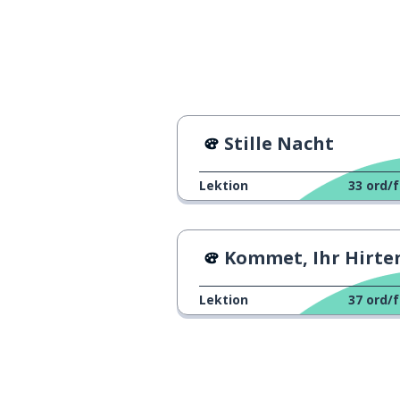
Stille Nacht
Lektion
33
ord/f
Kommet, Ihr Hirte
Lektion
37
ord/f