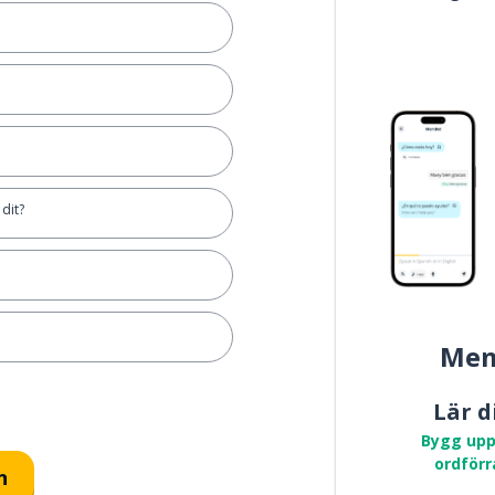
 dit?
Mem
Lär d
Bygg upp
ordförr
n