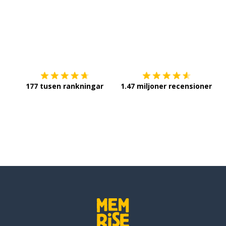
Ladda ner på
App Store
Sk
177 tusen rankningar
1.47 miljoner recensioner