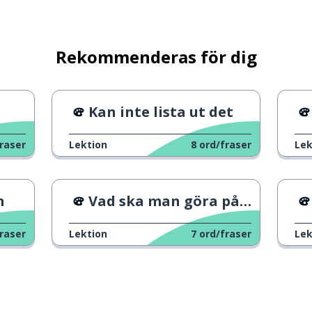
Rekommenderas för dig
Kan inte lista ut det
raser
Lektion
8
ord/fraser
Lek
n
Vad ska man göra på en söndag?
raser
Lektion
7
ord/fraser
Lek