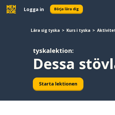
Logga in
Börja lära dig
Lära sig tyska
Kurs i tyska
Aktivite
tyskalektion:
Dessa stövla
Starta lektionen