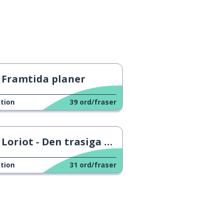
Framtida planer
tion
39
ord/fraser
Loriot - Den trasiga TV:n
tion
31
ord/fraser