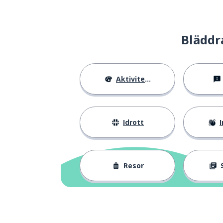
Bläddr
Aktiviteter
Idrott
I
Resor