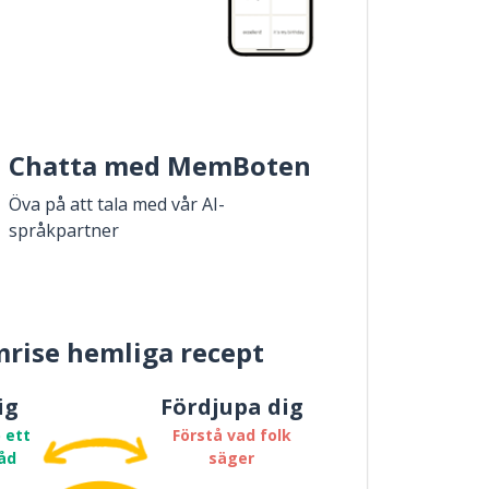
Chatta med MemBoten
Öva på att tala med vår AI-
språkpartner
rise hemliga recept
ig
Fördjupa dig
 ett
Förstå vad folk
åd
säger