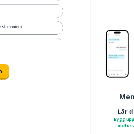
n ska hantera
olket
n
Mem
Lär d
Bygg upp
ordförr