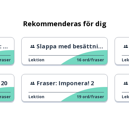
Rekommenderas för dig
er
Slappa med besättningen
t
raser
Lektion
16
ord/fraser
Lek
 20
Fraser: Imponera! 2
raser
Lektion
19
ord/fraser
Lek
et