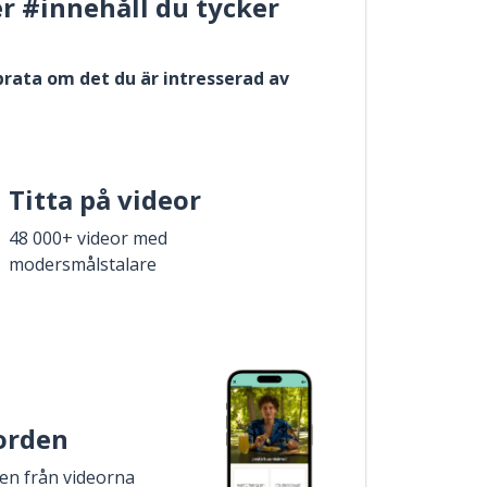
er #innehåll du tycker
 prata om det du är intresserad av
Titta på videor
48 000+ videor med
modersmålstalare
 orden
den från videorna