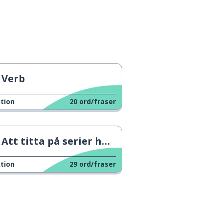
Verb
tion
20
ord/fraser
Att titta på serier har förändrats
tion
29
ord/fraser