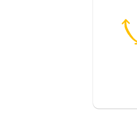
vännen
ära känna
något)