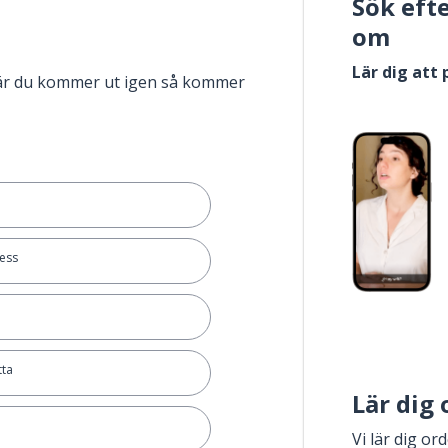
Sök eft
om
Lär dig att
när du kommer ut igen så kommer
ess
tta
Lär dig
Vi lär dig or