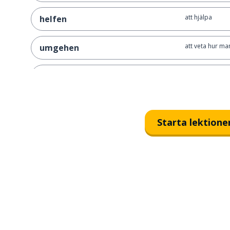
att hjälpa
helfen
att veta hur ma
umgehen
viktigt
wichtig
människorna; f
die Leute
Starta lektione
konserten
das Konzert
exemplet
das Beispiel
arbetet
die Arbeit
riktigt; rätt
richtig