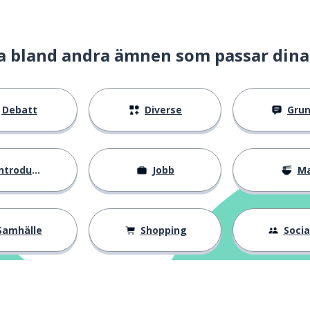
a bland andra ämnen som passar dina
Debatt
Diverse
Gru
li kvar
ntroduktion
Jobb
M
Samhälle
Shopping
Social
n