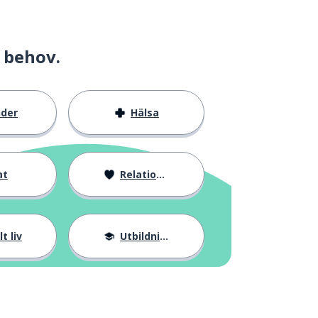
 behov.
nder
Hälsa
at
Relationer
t liv
Utbildning