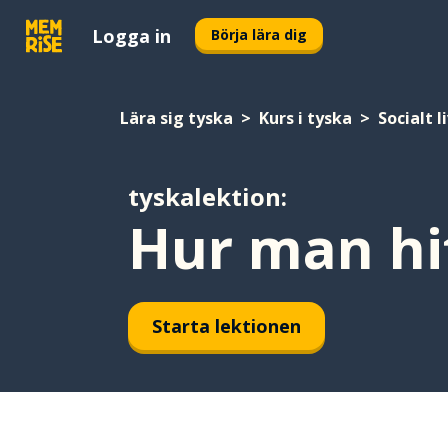
Logga in
Börja lära dig
Lära sig tyska
Kurs i tyska
Socialt l
tyskalektion:
Hur man hi
Starta lektionen