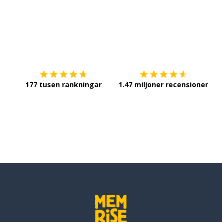
t; att ta itu med något
Ladda ner på
App Store
Sk
ågon)
177 tusen rankningar
1.47 miljoner recensioner
er