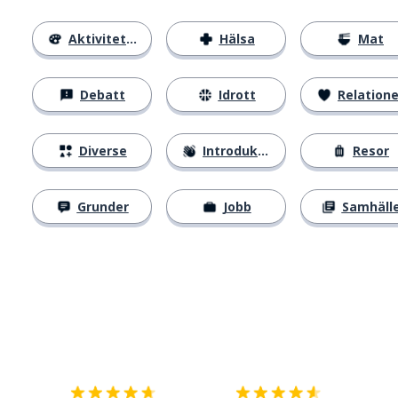
Aktiviteter
Hälsa
Mat
Debatt
Idrott
Relatione
Diverse
Introduktion
Resor
Grunder
Jobb
Samhäll
Ladda ner på
App Store
Skaf