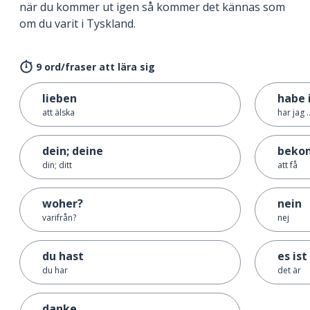
när du kommer ut igen så kommer det kännas som
om du varit i Tyskland.
9 ord/fraser att lära sig
lieben
habe i
att älska
har jag ..
dein; deine
beko
din; ditt
att få
woher?
nein
varifrån?
nej
du hast
es ist
du har
det är
danke