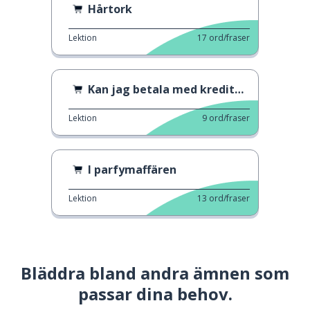
Hårtork
Lektion
17
ord/fraser
Kan jag betala med kreditkort?
Lektion
9
ord/fraser
I parfymaffären
Lektion
13
ord/fraser
Bläddra bland andra ämnen som
passar dina behov.