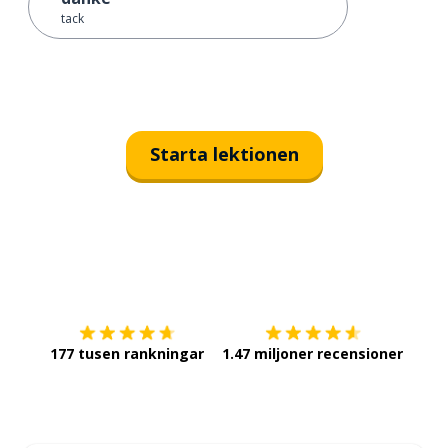
tack
Starta lektionen
Ladda ner på
App Store
Skaf
177 tusen rankningar
1.47 miljoner recensioner