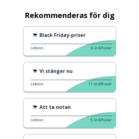
Rekommenderas för dig
Black Friday-priser
Lektion
6
ord/fraser
Vi stänger nu
Lektion
11
ord/fraser
Att ta notan
Lektion
5
ord/fraser