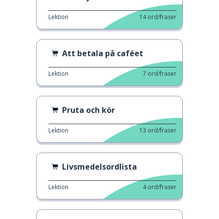
Lektion
14
ord/fraser
Att betala på caféet
Lektion
7
ord/fraser
Pruta och kör
Lektion
13
ord/fraser
Livsmedelsordlista
Lektion
4
ord/fraser