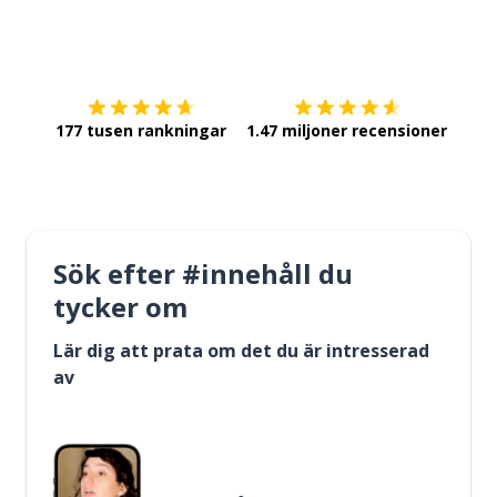
Ladda ner på
App Store
Skaf
177 tusen rankningar
1.47 miljoner recensioner
Sök efter #innehåll du
tycker om
Lär dig att prata om det du är intresserad
av