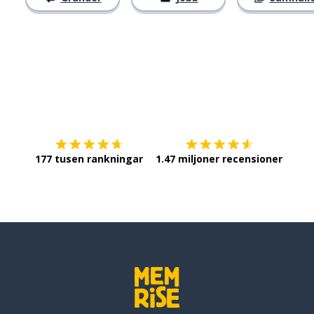
Ladda ner på
App Store
Skaf
177 tusen rankningar
1.47 miljoner recensioner