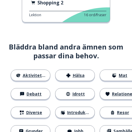
Shopping 2
Lektion
16
ord/fraser
Bläddra bland andra ämnen som
passar dina behov.
Aktiviteter
Hälsa
Mat
Debatt
Idrott
Relatione
Diverse
Introduktion
Resor
Grunder
Jobb
Samhäll