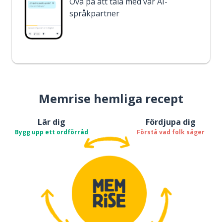
Öva på att tala med vår AI-
språkpartner
Memrise hemliga recept
Lär dig
Fördjupa dig
Bygg upp ett ordförråd
Förstå vad folk säger