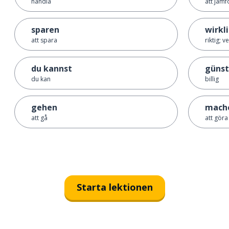
handla
att jämf
sparen
wirkl
att spara
riktig; v
du kannst
günst
du kan
billig
gehen
mach
att gå
att göra
Starta lektionen