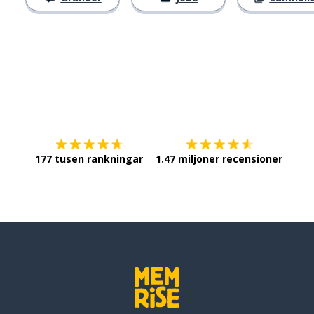
Ladda ner på
App Store
Skaf
177 tusen rankningar
1.47 miljoner recensioner