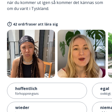
när du kommer ut igen så kommer det kännas som
om du varit i Tyskland.
42 ord/fraser att lära sig
hoffentlich
egal
förhoppningsvis
oviktigt; 
wieder
niema