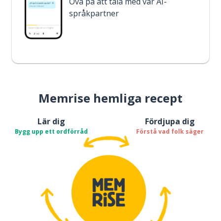
Öva på att tala med vår AI-
språkpartner
Memrise hemliga recept
Lär dig
Fördjupa dig
Bygg upp ett ordförråd
Förstå vad folk säger