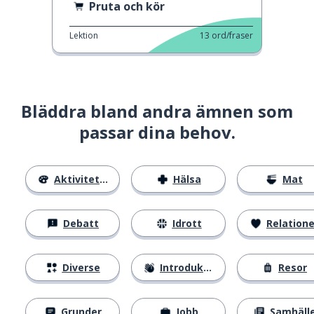
Pruta och kör
Lektion
13
ord/fraser
Bläddra bland andra ämnen som
passar dina behov.
Aktiviteter
Hälsa
Mat
Debatt
Idrott
Relatione
Diverse
Introduktion
Resor
Grunder
Jobb
Samhäll