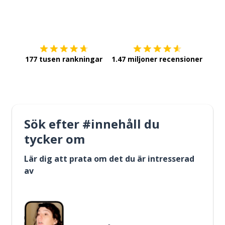
Ladda ner på
App Store
Skaf
177 tusen rankningar
1.47 miljoner recensioner
Sök efter #innehåll du
tycker om
Lär dig att prata om det du är intresserad
av