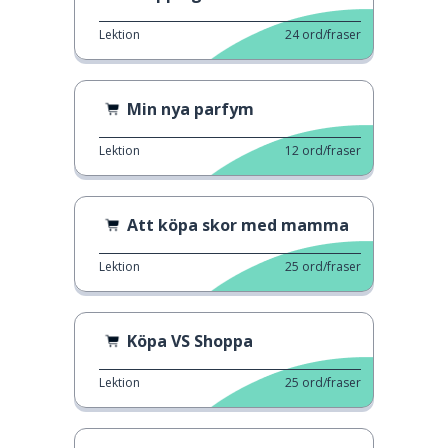
Lektion
24
ord/fraser
Min nya parfym
Lektion
12
ord/fraser
Att köpa skor med mamma
Lektion
25
ord/fraser
Köpa VS Shoppa
Lektion
25
ord/fraser