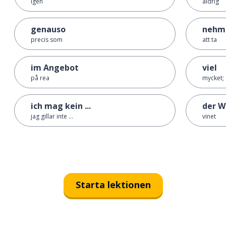
igen
aldrig
genauso
nehm
precis som
att ta
im Angebot
viel
på rea
mycket;
ich mag kein ...
der W
jag gillar inte ...
vinet
Starta lektionen