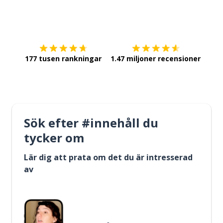
Ladda ner på
App Store
Skaf
177 tusen rankningar
1.47 miljoner recensioner
Sök efter #innehåll du
tycker om
Lär dig att prata om det du är intresserad
av