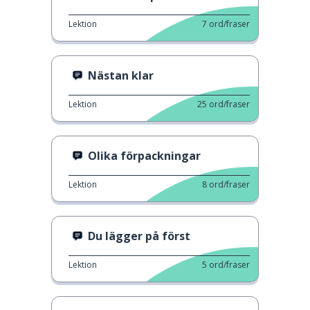
Lektion
7
ord/fraser
Nästan klar
Lektion
25
ord/fraser
Olika förpackningar
Lektion
8
ord/fraser
Du lägger på först
Lektion
5
ord/fraser