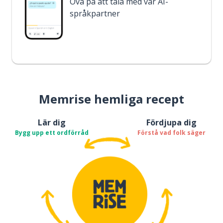
Öva på att tala med vår AI-
språkpartner
Memrise hemliga recept
Lär dig
Fördjupa dig
Bygg upp ett ordförråd
Förstå vad folk säger