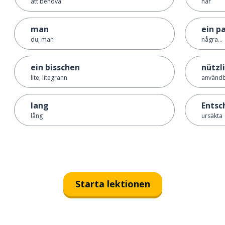
att behöva
här
man
ein pa
du; man
några...
ein bisschen
nützl
lite; litegrann
använd
lang
Entsc
lång
ursäkta
Starta lektionen