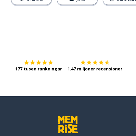
Ladda ner på
App Store
Skaf
177 tusen rankningar
1.47 miljoner recensioner