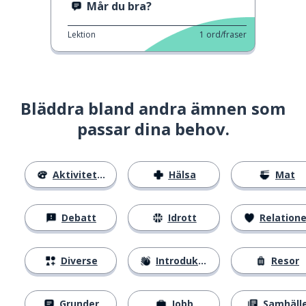
Mår du bra?
Lektion
1
ord/fraser
Bläddra bland andra ämnen som
passar dina behov.
Aktiviteter
Hälsa
Mat
Debatt
Idrott
Relatione
Diverse
Introduktion
Resor
Grunder
Jobb
Samhäll