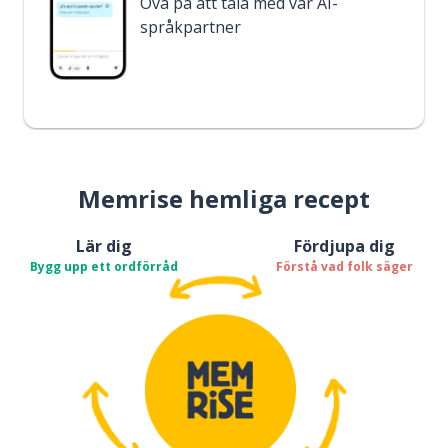
Öva på att tala med vår AI-
språkpartner
Memrise hemliga recept
Lär dig
Fördjupa dig
Bygg upp ett ordförråd
Förstå vad folk säger