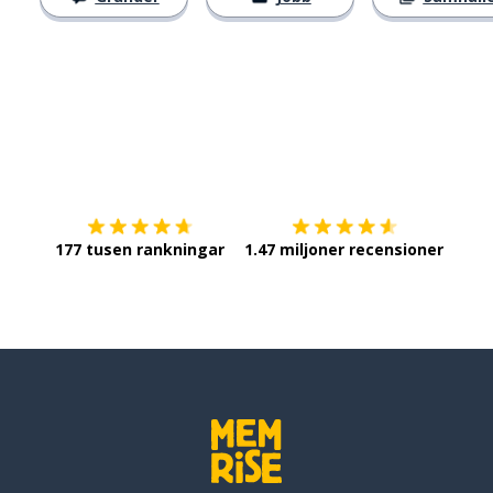
Ladda ner på
App Store
Skaf
177 tusen rankningar
1.47 miljoner recensioner