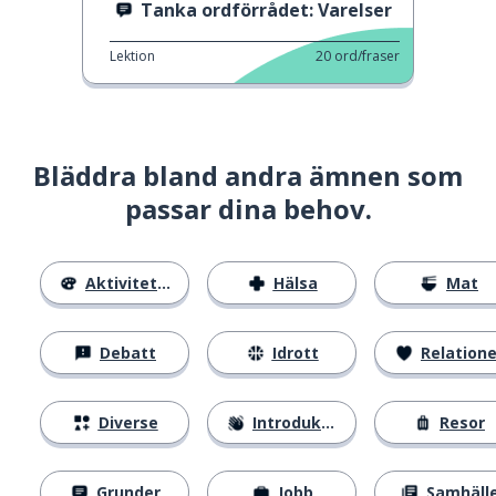
Tanka ordförrådet: Varelser
Lektion
20
ord/fraser
Bläddra bland andra ämnen som
passar dina behov.
Aktiviteter
Hälsa
Mat
Debatt
Idrott
Relatione
Diverse
Introduktion
Resor
Grunder
Jobb
Samhäll