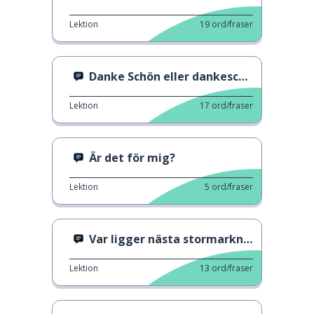
Lektion
19
ord/fraser
Danke Schön eller dankeschön
Lektion
17
ord/fraser
Är det för mig?
Lektion
5
ord/fraser
Var ligger nästa stormarknad?
Lektion
13
ord/fraser