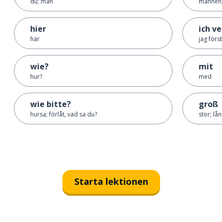
du; man
mannen
hier
ich v
här
jag först
wie?
mit
hur?
med
wie bitte?
groß
hursa; förlåt, vad sa du?
stor; lå
Starta lektionen