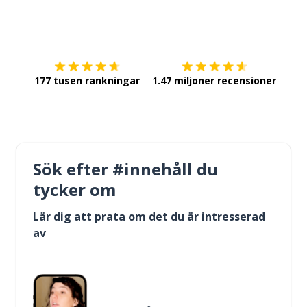
Ladda ner på
App Store
Skaf
177 tusen rankningar
1.47 miljoner recensioner
Sök efter #innehåll du
tycker om
Lär dig att prata om det du är intresserad
av