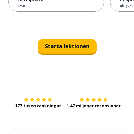
svaret
uttrycke
Starta lektionen
Ladda ner på
App Store
Skaf
177 tusen rankningar
1.47 miljoner recensioner