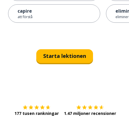
capire
elimi
att förstå
elimine
Starta lektionen
Ladda ner på
App Store
Skaf
177 tusen rankningar
1.47 miljoner recensioner