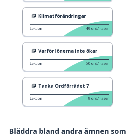
Klimatförändringar
Lektion
49
ord/fraser
Varför lönerna inte ökar
Lektion
50
ord/fraser
Tanka Ordförrådet 7
Lektion
9
ord/fraser
Bläddra bland andra ämnen som