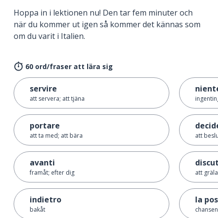
Hoppa in i lektionen nu! Den tar fem minuter och
när du kommer ut igen så kommer det kännas som
om du varit i Italien.
60 ord/fraser att lära sig
servire
nient
att servera; att tjäna
ingentin
portare
decid
att ta med; att bära
att besl
avanti
discu
framåt; efter dig
att gräla
indietro
la pos
bakåt
chansen