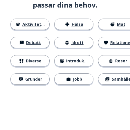
passar dina behov.
Aktiviteter
Hälsa
Mat
Debatt
Idrott
Relatione
Diverse
Introduktion
Resor
Grunder
Jobb
Samhäll
Ladda ner på
App Store
Skaf