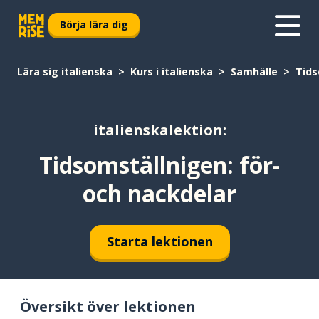
Börja lära dig
Lära sig italienska
Kurs i italienska
Samhälle
Tids
italienskalektion:
Tidsomställnigen: för-
och nackdelar
Starta lektionen
Översikt över lektionen