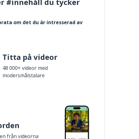
er #innehåll du tycker
 prata om det du är intresserad av
Titta på videor
48 000+ videor med
modersmålstalare
 orden
den från videorna