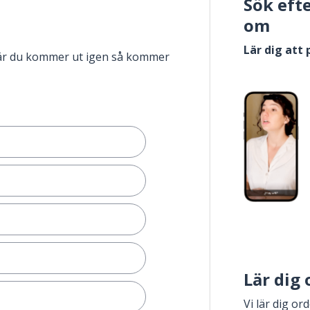
Sök eft
om
Lär dig att
när du kommer ut igen så kommer
Lär dig
Vi lär dig or