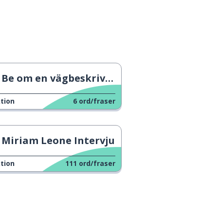
Be om en vägbeskrivning
tion
6
ord/fraser
Miriam Leone Intervju
tion
111
ord/fraser