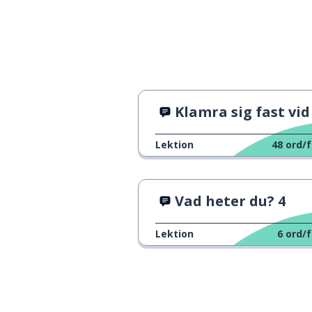
Klamra sig fast vid små möjlighe
Lektion
48
ord/f
Vad heter du? 4
Lektion
6
ord/f