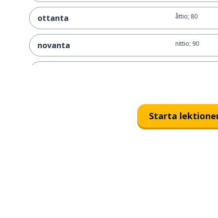
åttio; 80
ottanta
nittio; 90
novanta
etthundra; 100
cento
tjugofyra; 24
ventiquattro
Starta lektione
fyrtiosex; 46
quarantasei
trehundra; 300
trecento