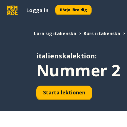
Logga in
Börja lära dig
Lära sig italienska
Kurs i italienska
italienskalektion:
Nummer 2
Starta lektionen