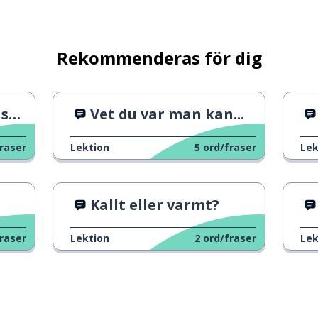
Rekommenderas för dig
ter
Vet du var man kan...
raser
Lektion
5
ord/fraser
Lek
Kallt eller varmt?
raser
Lektion
2
ord/fraser
Lek