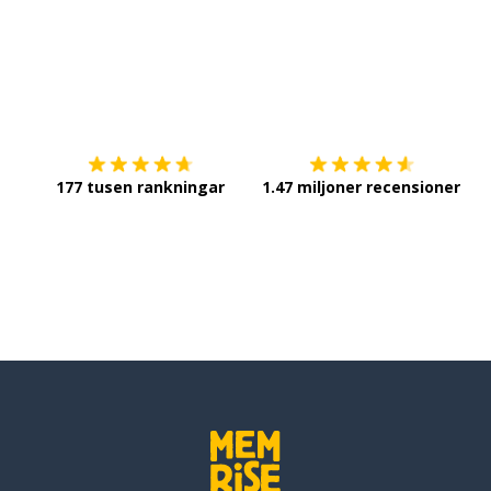
Ladda ner på
App Store
Sk
177 tusen rankningar
1.47 miljoner recensioner