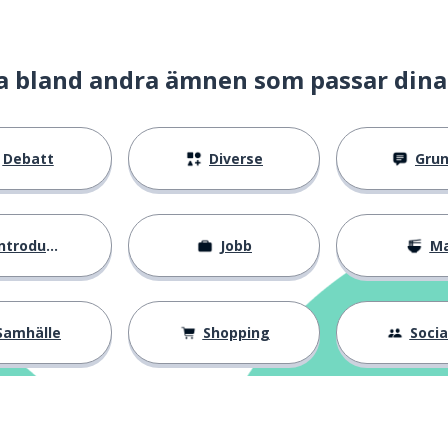
a bland andra ämnen som passar dina
Debatt
Diverse
Gru
ntroduktion
Jobb
M
Samhälle
Shopping
Social