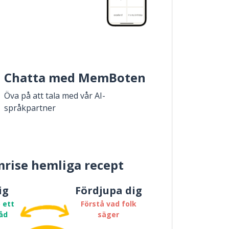
Chatta med MemBoten
Öva på att tala med vår AI-
språkpartner
rise hemliga recept
ig
Fördjupa dig
 ett
Förstå vad folk
åd
säger