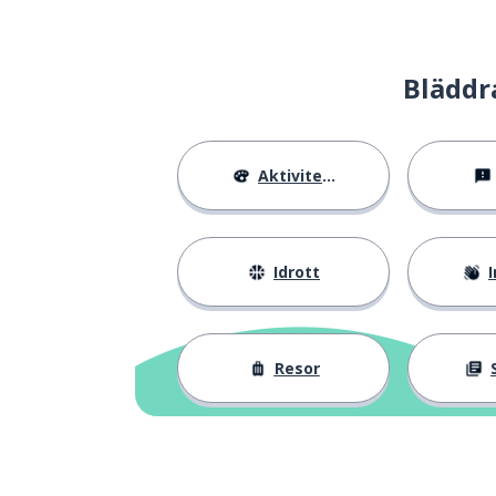
Bläddr
Aktiviteter
Idrott
I
Resor