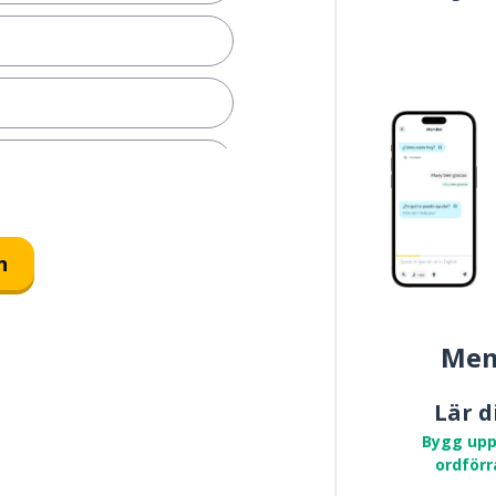
n
Mem
Lär d
Bygg upp
ordförr