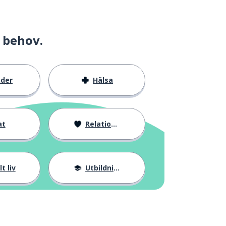
 behov.
nder
Hälsa
at
Relationer
t liv
Utbildning