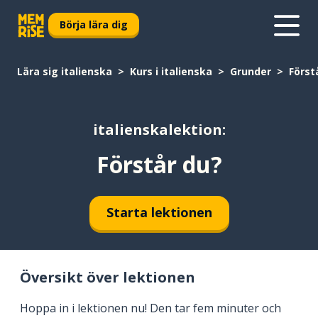
Börja lära dig
Lära sig italienska
Kurs i italienska
Grunder
Först
italienskalektion:
Förstår du?
Starta lektionen
Översikt över lektionen
Hoppa in i lektionen nu! Den tar fem minuter och