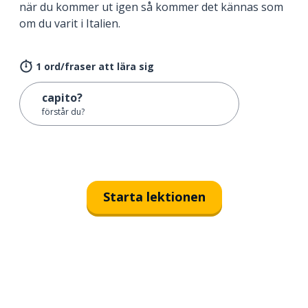
när du kommer ut igen så kommer det kännas som
om du varit i Italien.
1 ord/fraser att lära sig
capito?
förstår du?
Starta lektionen
Ladda ner på
App Store
Skaf