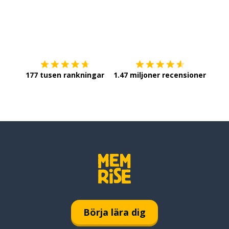
Ladda ner på
App Store
Skaf
177 tusen rankningar
1.47 miljoner recensioner
Börja lära dig