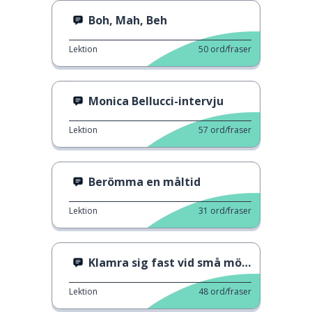
Boh, Mah, Beh
Lektion
50
ord/fraser
Monica Bellucci-intervju
Lektion
57
ord/fraser
Berömma en måltid
Lektion
31
ord/fraser
Klamra sig fast vid små möjligheter
Lektion
48
ord/fraser