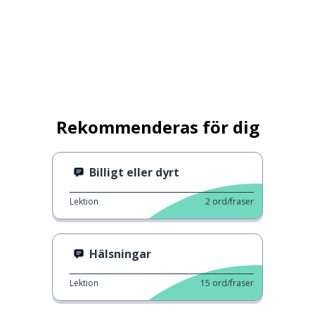
Rekommenderas för dig
Billigt eller dyrt
Lektion
2
ord/fraser
Hälsningar
Lektion
15
ord/fraser