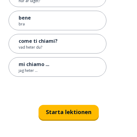
hur är läget?
bene
bra
come ti chiami?
vad heter du?
mi chiamo ...
jag heter ...
Starta lektionen