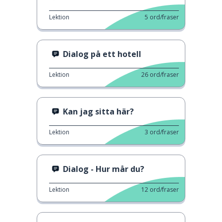
Lektion
5
ord/fraser
Dialog på ett hotell
Lektion
26
ord/fraser
Kan jag sitta här?
Lektion
3
ord/fraser
Dialog - Hur mår du?
Lektion
12
ord/fraser