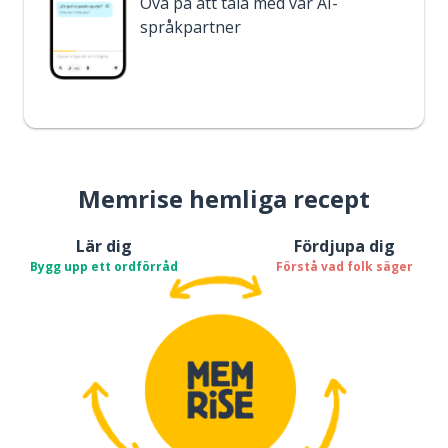
Öva på att tala med vår AI-
språkpartner
Memrise hemliga recept
Lär dig
Fördjupa dig
Bygg upp ett ordförråd
Förstå vad folk säger