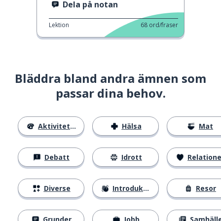
Dela på notan
Lektion
68
ord/fraser
Bläddra bland andra ämnen som
passar dina behov.
Aktiviteter
Hälsa
Mat
Debatt
Idrott
Relatione
Diverse
Introduktion
Resor
Grunder
Jobb
Samhäll