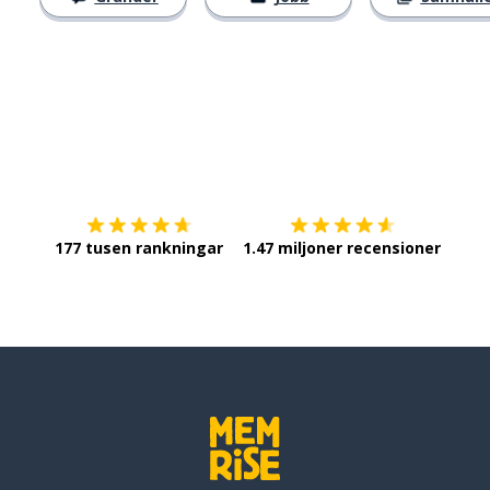
Ladda ner på
App Store
Skaf
177 tusen rankningar
1.47 miljoner recensioner