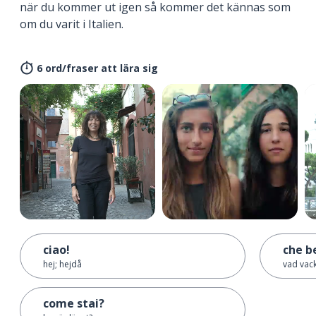
när du kommer ut igen så kommer det kännas som
om du varit i Italien.
6 ord/fraser att lära sig
ciao!
che be
hej; hejdå
vad vack
come stai?