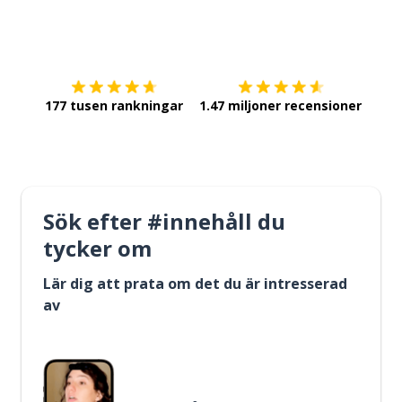
Ladda ner på
App Store
Skaf
177 tusen rankningar
1.47 miljoner recensioner
Sök efter #innehåll du
tycker om
Lär dig att prata om det du är intresserad
av