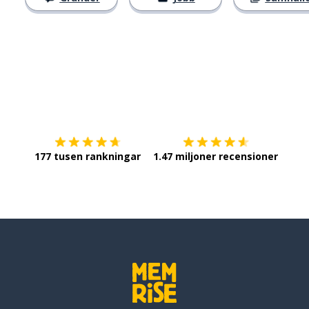
Ladda ner på
App Store
Skaf
177 tusen rankningar
1.47 miljoner recensioner