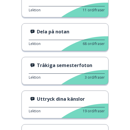
Lektion
11
ord/fraser
Dela på notan
Lektion
68
ord/fraser
Tråkiga semesterfoton
Lektion
3
ord/fraser
Uttryck dina känslor
Lektion
19
ord/fraser