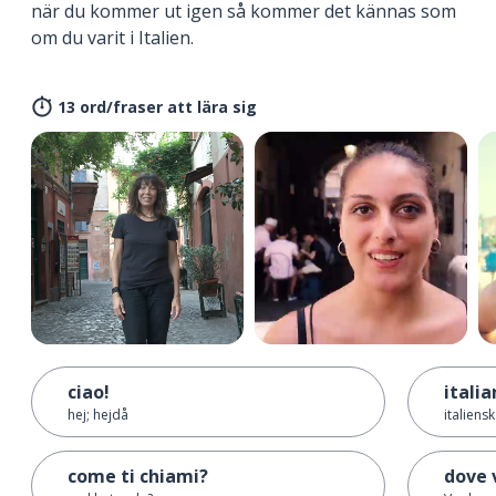
när du kommer ut igen så kommer det kännas som
om du varit i Italien.
13 ord/fraser att lära sig
ciao!
itali
hej; hejdå
italiens
come ti chiami?
dove 