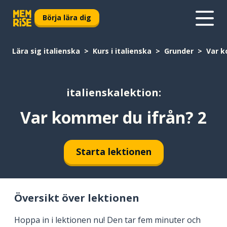
Börja lära dig
Lära sig italienska
Kurs i italienska
Grunder
Var k
italienskalektion:
Var kommer du ifrån? 2
Starta lektionen
Översikt över lektionen
Hoppa in i lektionen nu! Den tar fem minuter och