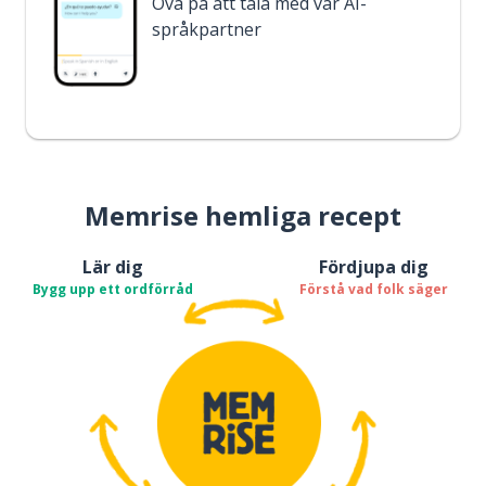
Öva på att tala med vår AI-
språkpartner
Memrise hemliga recept
Lär dig
Fördjupa dig
Bygg upp ett ordförråd
Förstå vad folk säger