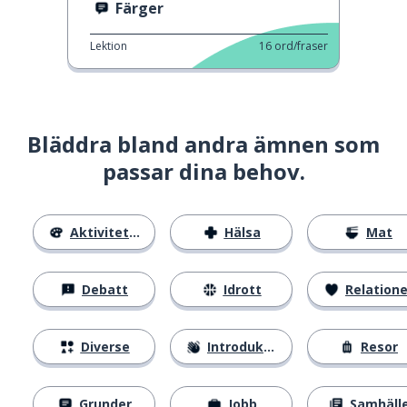
Färger
Lektion
16
ord/fraser
Bläddra bland andra ämnen som
passar dina behov.
Aktiviteter
Hälsa
Mat
Debatt
Idrott
Relatione
Diverse
Introduktion
Resor
Grunder
Jobb
Samhäll