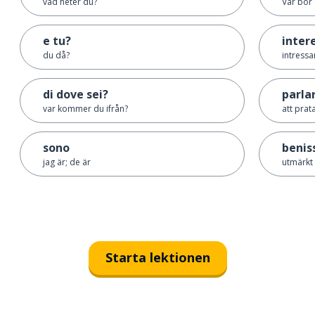
vad heter du?
Var bor
e tu?
inter
du då?
intressa
di dove sei?
parla
var kommer du ifrån?
att prat
sono
benis
jag är; de är
utmärkt
Starta lektionen