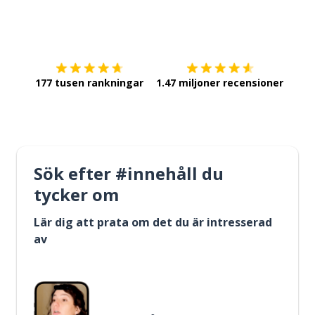
Ladda ner på
App Store
Skaf
177 tusen rankningar
1.47 miljoner recensioner
Sök efter #innehåll du
tycker om
Lär dig att prata om det du är intresserad
av