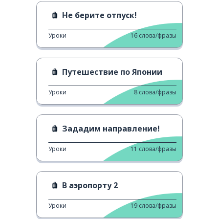
Не берите отпуск!
Уроки
16
слова/фразы
Путешествие по Японии
Уроки
8
слова/фразы
Зададим направление!
Уроки
11
слова/фразы
В аэропорту 2
Уроки
19
слова/фразы