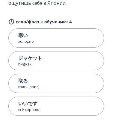
ощутишь себя в Японии.
слов/фраз к обучению: 4
寒い
холодно
ジャケット
пиджак
取る
взять (приз)
いいです
всё хорошо