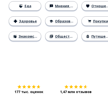
Еда
Мнения и убеждения
Отношения
Здоровье
Образование
Покупк
Знакомство
Общество
Путешествия
Загрузить из
App Store
Уст
177 тыс. оценок
1,47 млн отзывов