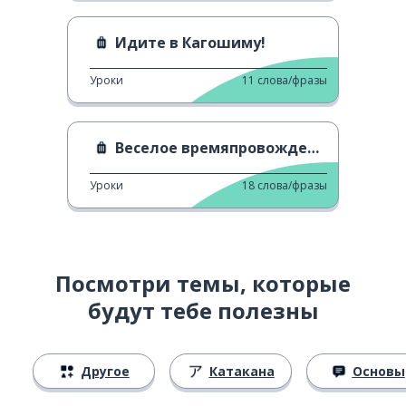
Идите в Кагошиму!
Уроки
11
слова/фразы
Веселое времяпровождение в Отару, Хоккайдо
Уроки
18
слова/фразы
Посмотри темы, которые
будут тебе полезны
Другое
Катакана
Основы