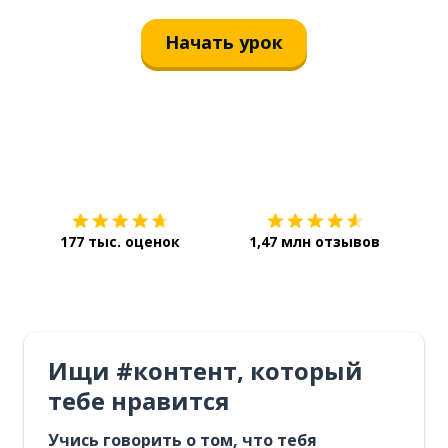
Начать урок
Загрузить из
App Store
Уст
177 тыс. оценок
1,47 млн отзывов
Ищи #контент, который
тебе нравится
Учись говорить о том, что тебя