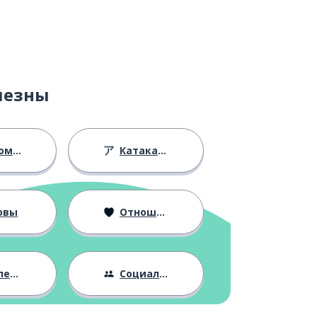
лезны
ство
Катакана
овы
Отношения
ния
Социальная жизнь