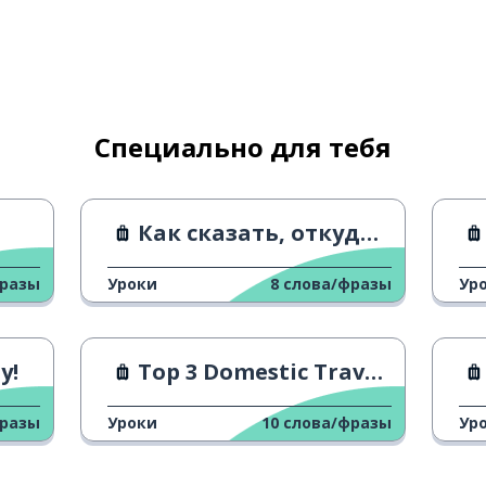
Специально для тебя
Как сказать, откуда ты 1
фразы
Уроки
8
слова/фразы
Ур
у!
Top 3 Domestic Travels
фразы
Уроки
10
слова/фразы
Ур