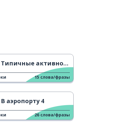
Типичные активности во время путешествий
оки
15
слова/фразы
В аэропорту 4
оки
26
слова/фразы