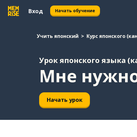
Вход
Начать обучение
Учить японский
Курс японского (ка
Урок японского языка (к
Мне нужно
Начать урок