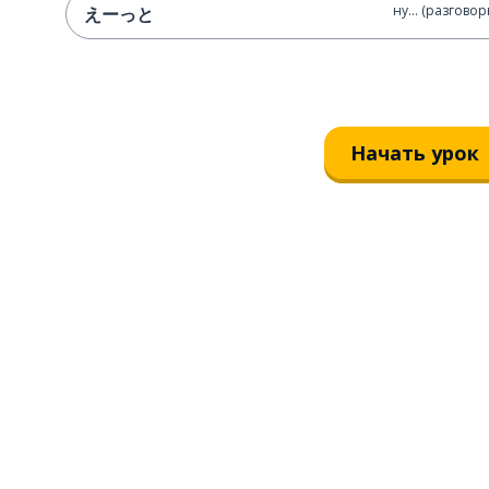
ну... (разгово
えーっと
Начать урок