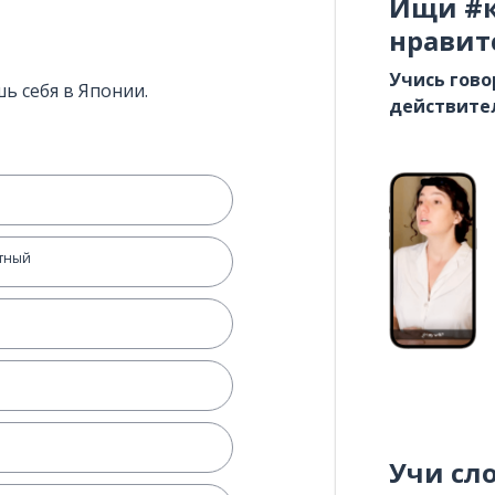
Ищи #к
нравит
Учись гово
ь себя в Японии.
действите
ятный
Учи сл