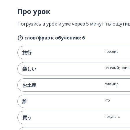
Про урок
Погрузись в урок и уже через 5 минут ты ощутиш
слов/фраз к обучению: 6
поездка
旅行
веселый; при
楽しい
сувенир
お土産
кто
誰
покупать
買う