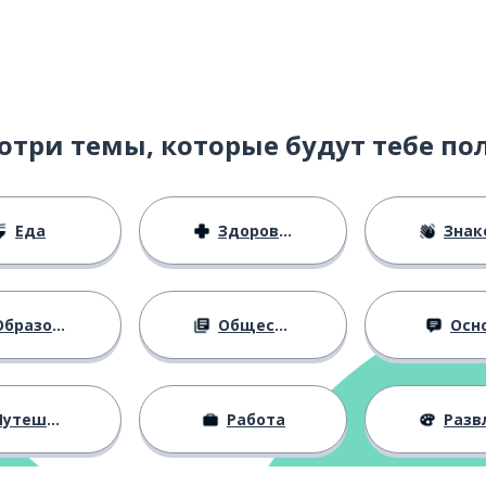
отри темы, которые будут тебе по
Еда
Здоровье
Знаком
бразование
Общество
Осн
утешествия
Работа
Развлече