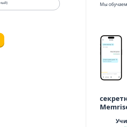
рный)
Мы обучаем
секрет
Memris
Уч