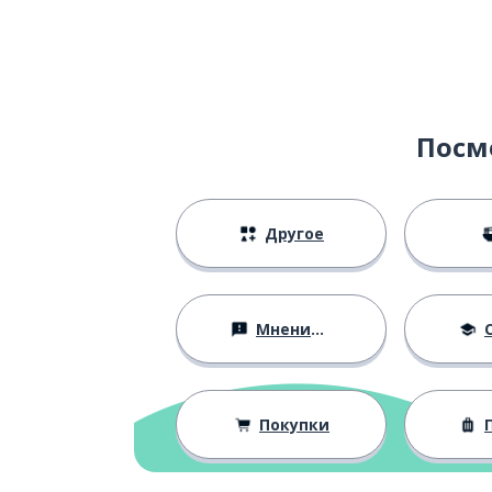
Посм
Другое
Мнения и убеждения
О
Покупки
П