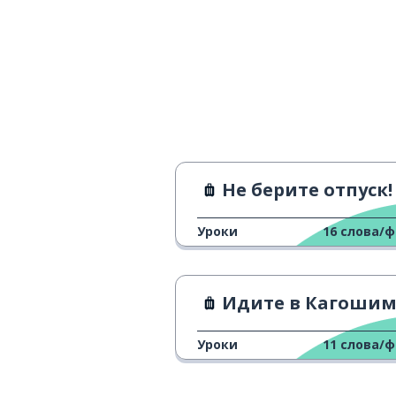
Не берите отпуск!
Уроки
16
слова/
Идите в Кагошим
Уроки
11
слова/