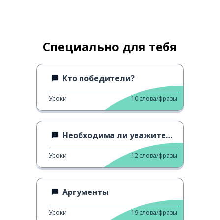
Специально для тебя
Кто победители?
Уроки
10
слова/фразы
Необходима ли уважительная форма?
Уроки
12
слова/фразы
Аргументы
Уроки
19
слова/фразы