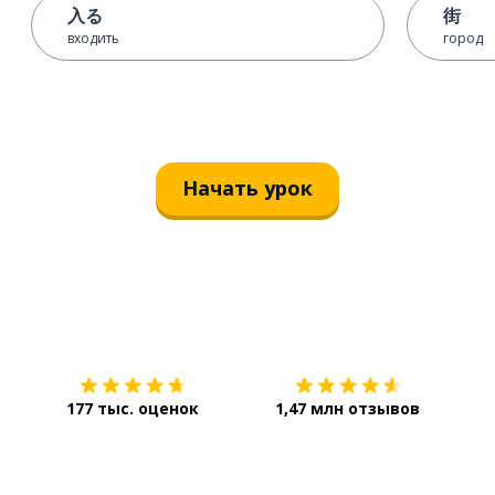
入る
街
входить
город
Начать урок
Загрузить из
App Store
Уст
177 тыс. оценок
1,47 млн отзывов