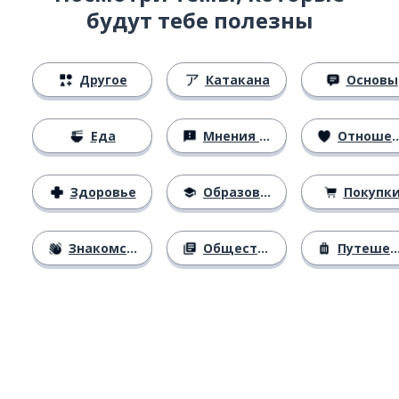
будут тебе полезны
Другое
Катакана
Основы
Еда
Мнения и убеждения
Отношения
Здоровье
Образование
Покупк
Знакомство
Общество
Путешествия
Загрузить из
App Store
Уст