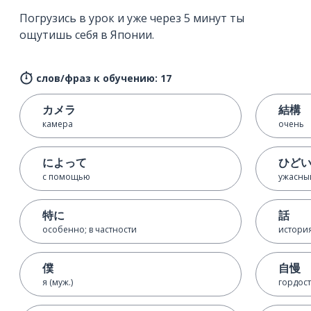
Погрузись в урок и уже через 5 минут ты
ощутишь себя в Японии.
слов/фраз к обучению: 17
カメラ
結構
камера
очень
によって
ひど
с помощью
ужасны
特に
話
особенно; в частности
история
僕
自慢
я (муж.)
гордост