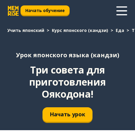
Начать обучение
Учить японский
Курс японского (кандзи)
Еда
Т
Урок японского языка (кандзи)
Три совета для
приготовления
Оякодона!
Начать урок