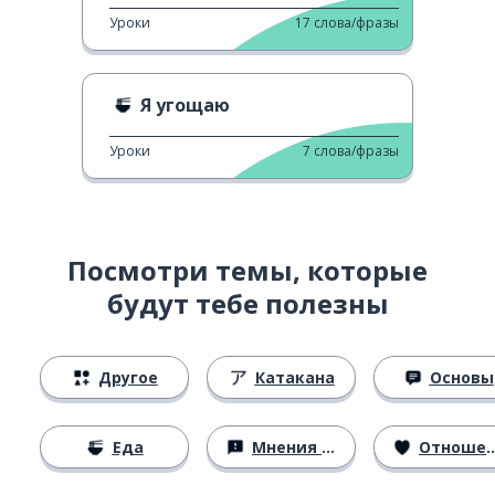
Уроки
17
слова/фразы
Я угощаю
Уроки
7
слова/фразы
Посмотри темы, которые
будут тебе полезны
Другое
Катакана
Основы
Еда
Мнения и убеждения
Отношения