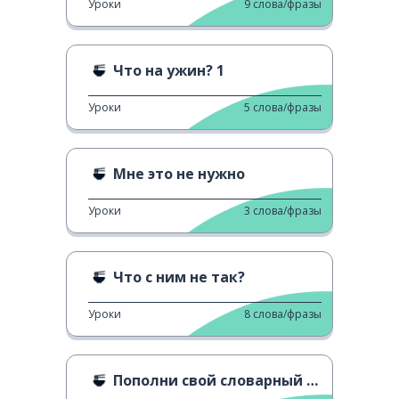
Уроки
9
слова/фразы
Что на ужин? 1
Уроки
5
слова/фразы
Мне это не нужно
Уроки
3
слова/фразы
Что с ним не так?
Уроки
8
слова/фразы
Пополни свой словарный запас: еда 1