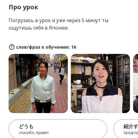
Про урок
Погрузись в урок и уже через 5 минут ты
ощутишь себя в Японии.
слов/фраз к обучению: 16
どうも
紹介
спасибо; привет
предста