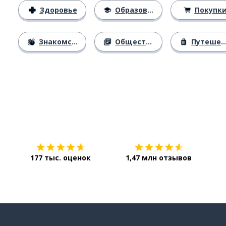
Здоровье
Образование
Покупк
Знакомство
Общество
Путешествия
Загрузить из
App Store
Уст
177 тыс. оценок
1,47 млн отзывов