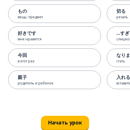
もの
切る
вещь; предмет
резать
好きです
…すぎ
мне нравится
слишк
今回
なり
в этот раз
стать
親子
入れ
родитель и ребенок
вставит
Начать урок