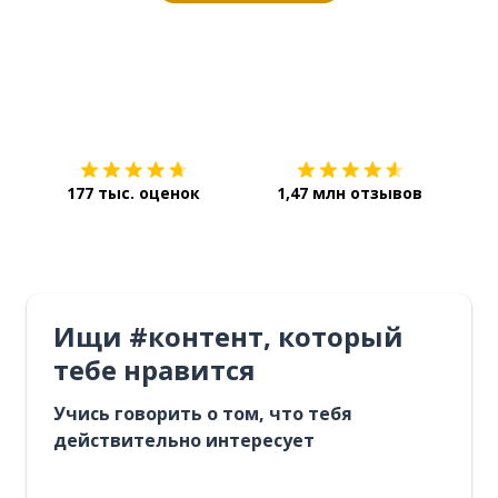
Загрузить из
App Store
Уст
177 тыс. оценок
1,47 млн отзывов
Ищи #контент, который
тебе нравится
Учись говорить о том, что тебя
действительно интересует