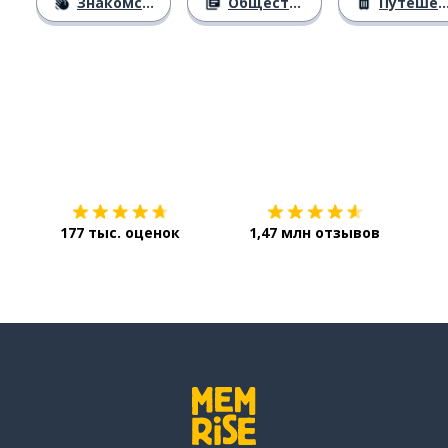
Знакомство
Общество
Путешествия
Загрузить из
App Store
Уст
177 тыс. оценок
1,47 млн отзывов