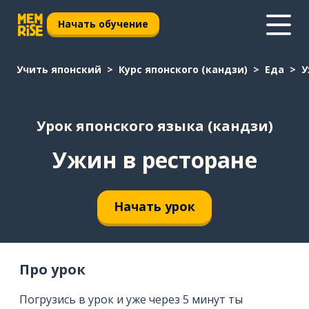
Начать обучение
Учить японский
Курс японского (кандзи)
Еда
У
Урок японского языка (кандзи)
Ужин в ресторане
Начать урок
Про урок
Погрузись в урок и уже через 5 минут ты