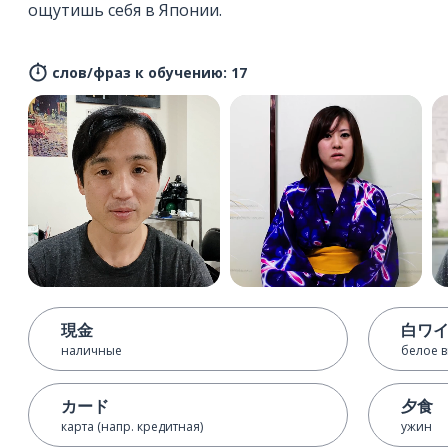
ощутишь себя в Японии.
слов/фраз к обучению: 17
現金
白ワ
наличные
белое 
カード
夕食
карта (напр. кредитная)
ужин