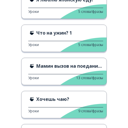
Уроки
5
слова/фразы
Что на ужин? 1
Уроки
5
слова/фразы
Мамин вызов на поедание суши
Уроки
13
слова/фразы
Хочешь чаю?
Уроки
9
слова/фразы