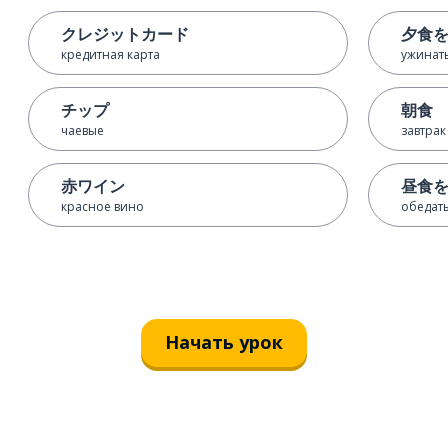
クレジットカード
夕食
кредитная карта
ужинат
チップ
朝食
чаевые
завтрак
赤ワイン
昼食
красное вино
обедат
Начать урок