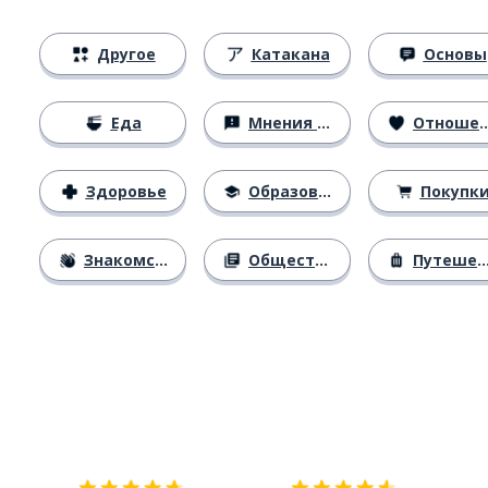
Другое
Катакана
Основы
Еда
Мнения и убеждения
Отношения
Здоровье
Образование
Покупк
Знакомство
Общество
Путешествия
Загрузить из
App Store
Уст