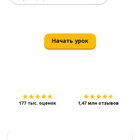
Начать урок
Загрузить из
App Store
Уст
177 тыс. оценок
1,47 млн отзывов