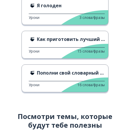
Я голоден
Уроки
3
слова/фразы
Как приготовить лучший удон
Уроки
15
слова/фразы
Пополни свой словарный запас: еда 2
Уроки
16
слова/фразы
Посмотри темы, которые
будут тебе полезны