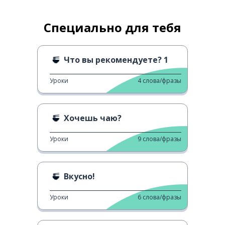
Специально для тебя
Что вы рекомендуете? 1
Уроки
4
слова/фразы
Хочешь чаю?
Уроки
9
слова/фразы
Вкусно!
Уроки
6
слова/фразы