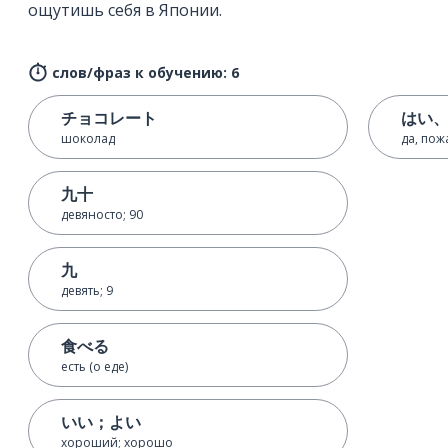
ощутишь себя в Японии.
слов/фраз к обучению: 6
チョコレート
はい
шоколад
да, пож
九十
девяносто; 90
九
девять; 9
食べる
есть (о еде)
いい；よい
хороший; хорошо