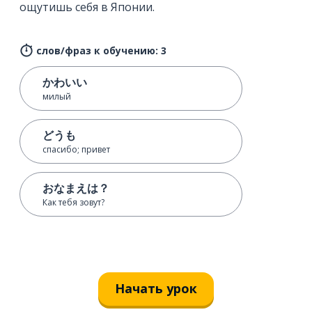
ощутишь себя в Японии.
слов/фраз к обучению: 3
かわいい
милый
どうも
спасибо; привет
おなまえは？
Как тебя зовут?
Начать урок