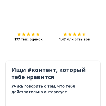
Загрузить из
App Store
Уст
177 тыс. оценок
1,47 млн отзывов
Ищи #контент, который
тебе нравится
Учись говорить о том, что тебя
действительно интересует