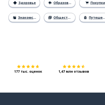
Здоровье
Образование
Покупк
Знакомство
Общество
Путешествия
Загрузить из
App Store
Уст
177 тыс. оценок
1,47 млн отзывов