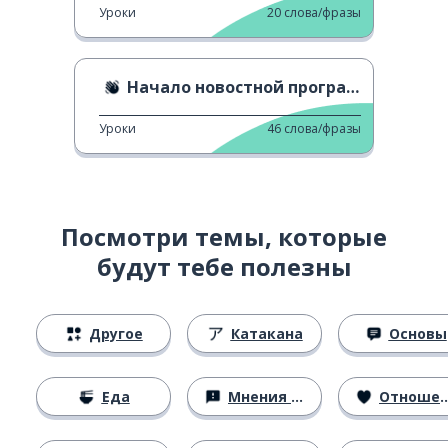
Уроки
20
слова/фразы
Начало новостной программы
Уроки
46
слова/фразы
Посмотри темы, которые
будут тебе полезны
Другое
Катакана
Основы
Еда
Мнения и убеждения
Отношения