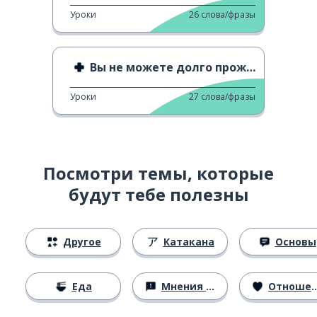
Уроки
26
слова/фразы
Вы не можете долго прожить без ○○
Уроки
27
слова/фразы
Посмотри темы, которые
будут тебе полезны
Другое
Катакана
Основы
Еда
Мнения и убеждения
Отношения