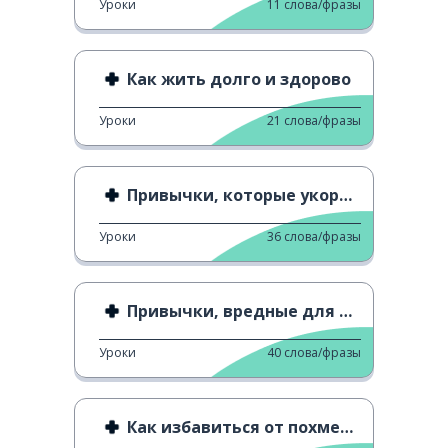
Уроки
11
слова/фразы
Как жить долго и здорово
Уроки
21
слова/фразы
Привычки, которые укорачивают жизнь
Уроки
36
слова/фразы
Привычки, вредные для психического здоровья
Уроки
40
слова/фразы
Как избавиться от похмелья