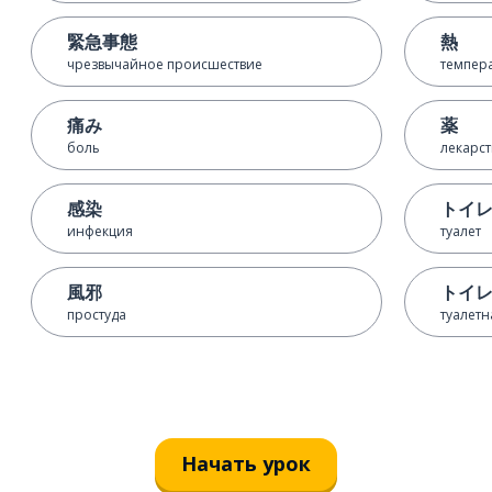
緊急事態
熱
чрезвычайное происшествие
темпера
痛み
薬
боль
лекарст
感染
トイ
инфекция
туалет
風邪
トイ
простуда
туалетн
Начать урок