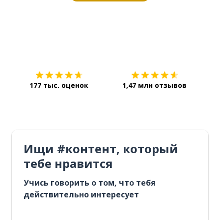
Загрузить из
App Store
Уст
177 тыс. оценок
1,47 млн отзывов
Ищи #контент, который
тебе нравится
Учись говорить о том, что тебя
действительно интересует