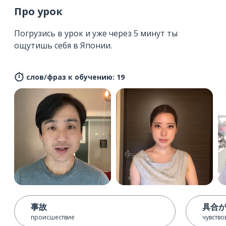
Про урок
Погрузись в урок и уже через 5 минут ты
ощутишь себя в Японии.
слов/фраз к обучению: 19
事故
具合
происшествие
чувство