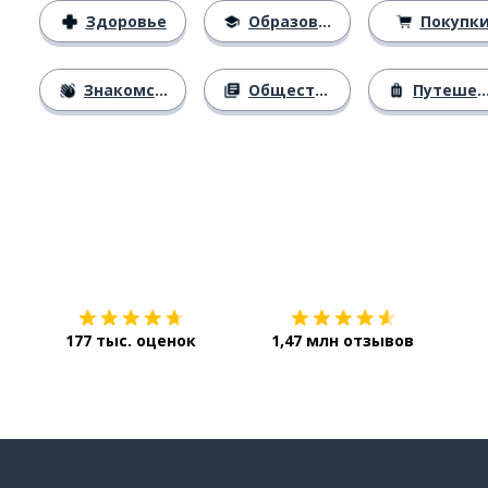
Здоровье
Образование
Покупк
Знакомство
Общество
Путешествия
Загрузить из
App Store
Уст
177 тыс. оценок
1,47 млн отзывов