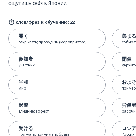
ощутишь себя в Японии.
слов/фраз к обучению: 22
開く
集ま
открывать; проводить (мероприятие)
собира
参加者
開催
участник
держат
平和
およ
мир
приме
影響
労働
влияние; эффект
рабочи
受ける
ロシ
получать; принимать; брать
Россия