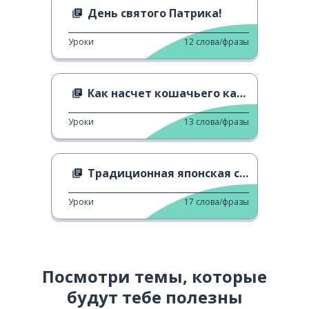
День святого Патрика!
Уроки
12
слова/фразы
Как насчет кошачьего кафе?
Уроки
13
слова/фразы
Традиционная японская столярная работа
Уроки
17
слова/фразы
Посмотри темы, которые
будут тебе полезны