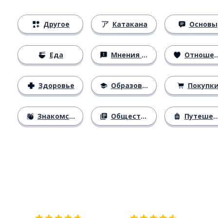
Другое
Катакана
Основы
Еда
Мнения и убеждения
Отношения
Здоровье
Образование
Покупк
Знакомство
Общество
Путешествия
Загрузить из
App Store
Уст