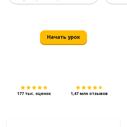
Начать урок
Загрузить из
App Store
Уст
177 тыс. оценок
1,47 млн отзывов