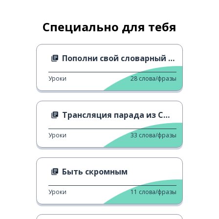
Специально для тебя
Пополни свой словарный запас: споры
Уроки
28
слова/фразы
Трансляция парада из США
Уроки
33
слова/фразы
Быть скромным
Уроки
11
слова/фразы