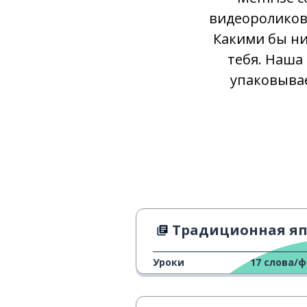
видеороликов 
Какими бы ни
тебя. Наша
упаковывае
Традиционная японская столярная раб
Уроки
17
слова/