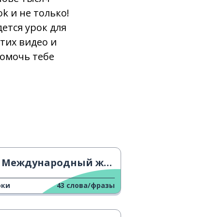
k и не только!
ется урок для
тих видео и
помочь тебе
Международный женский день
оки
43
слова/фразы