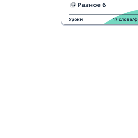
Разное 6
Уроки
17
слова/