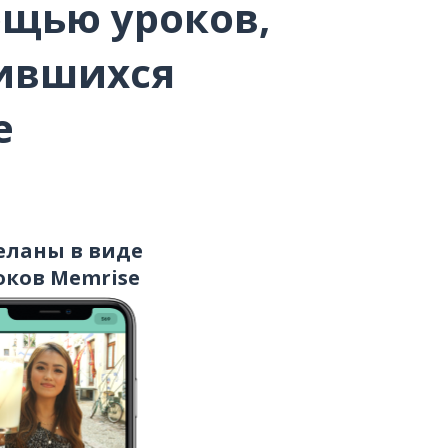
ощью уроков,
как; в качестве
вившихся
объект; приспособление
e
(инфраструктуры)
тщательно
очень
еланы в виде
оков Memrise
пожалуйста, уступите дорогу