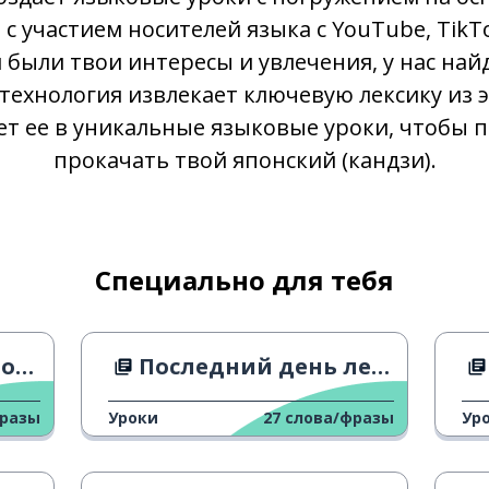
с участием носителей языка с YouTube, TikTo
 были твои интересы и увлечения, у нас найд
 технология извлекает ключевую лексику из э
т ее в уникальные языковые уроки, чтобы 
прокачать твой японский (кандзи).
Специально для тебя
ота
Последний день летнего времени
фразы
Уроки
27
слова/фразы
Ур