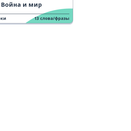
Война и мир
оки
13
слова/фразы
Установить из
Google Play