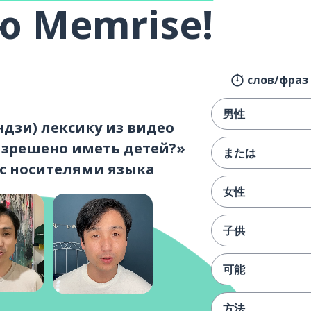
 Memrise!
слов/фраз 
男性
ндзи) лексику из видео
зрешено иметь детей?»
または
 с носителями языка
女性
子供
可能
方法