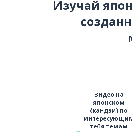
Изучай япон
созданн
Видео на
японском
(кандзи) по
интересующи
тебя темам