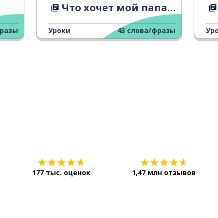
Что хочет мой папа на День отца
фразы
Уроки
43
слова/фразы
Ур
Загрузить из
App Store
177 тыс. оценок
1,47 млн отзывов