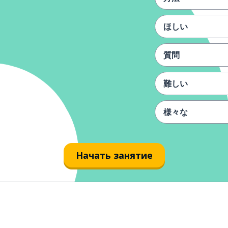
ほしい
質問
難しい
様々な
カップル
Начать занятие
存在します
例えば
育てる