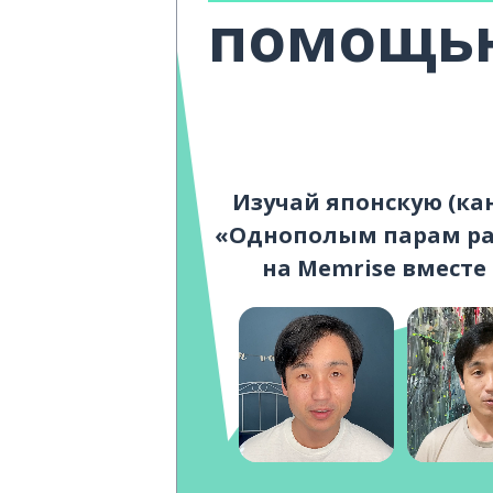
помощью
Изучай японскую (ка
«Однополым парам ра
на Memrise вместе