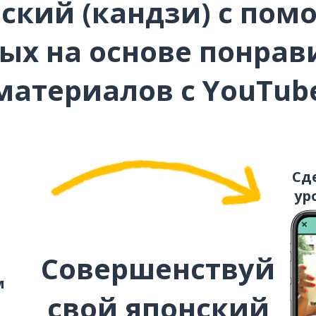
ский (кандзи) с пом
として
ых на основе понра
施設
материалов с YouTub
徹底的に
結構
Сд
ур
譲ってください
Совершенствуй
м
свой японский