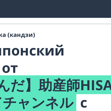
ка (кандзи)
японский
 от
んだ】助産師HISA
てチャンネル
с