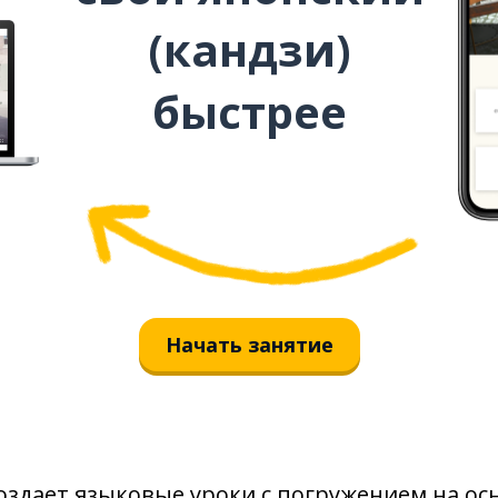
(кандзи)
быстрее
Начать занятие
оздает языковые уроки с погружением на ос