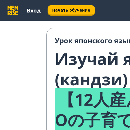
Вход
Начать обучение
Урок японского язы
Изучай 
(кандзи)
【12人産
Oの子育