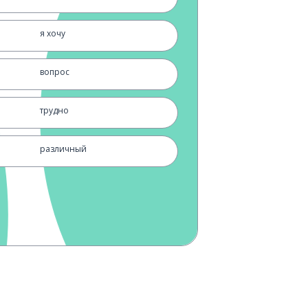
я хочу
вопрос
трудно
различный
пара
существовать
например
воспитывать; выращивать