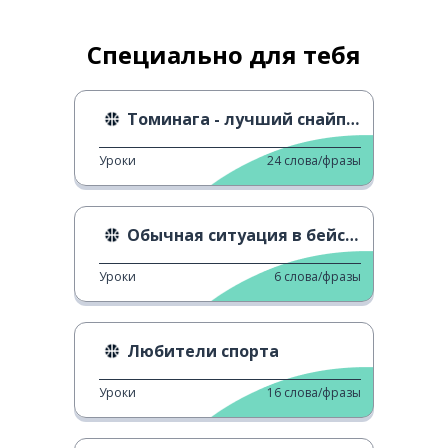
Специально для тебя
Томинага - лучший снайпер в NCAA
Уроки
24
слова/фразы
Обычная ситуация в бейсболе
Уроки
6
слова/фразы
Любители спорта
Уроки
16
слова/фразы