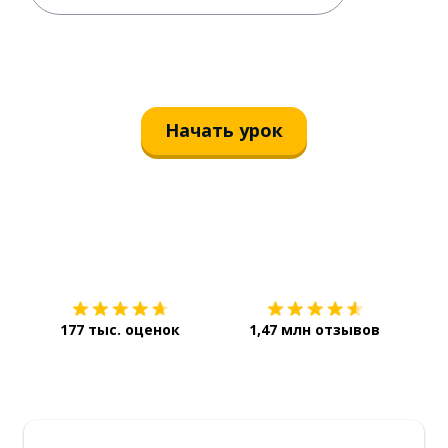
Начать урок
Загрузить из
App Store
Уст
177 тыс. оценок
1,47 млн отзывов