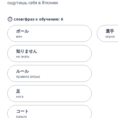
ощутишь себя в Японии.
слов/фраз к обучению: 6
ボール
選手
мяч
игрок
知りません
не знать
ルール
правила (игры)
足
нога
コート
пальто