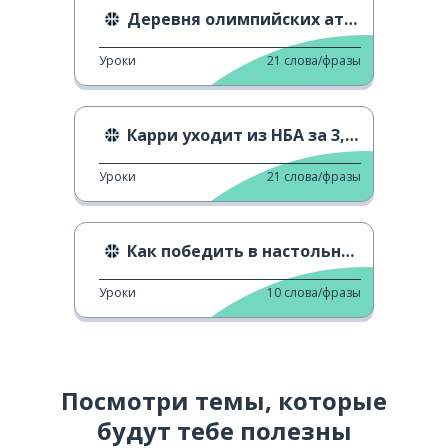
Деревня олимпийских атлетов в Токио
Уроки
21
слова/фразы
Карри уходит из НБА за 3,9 секунды
Уроки
21
слова/фразы
Как победить в настольном теннисе
Уроки
10
слова/фразы
Посмотри темы, которые
будут тебе полезны