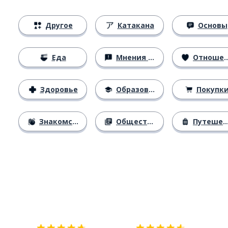
Другое
Катакана
Основы
Еда
Мнения и убеждения
Отношения
Здоровье
Образование
Покупк
Знакомство
Общество
Путешествия
Загрузить из
App Store
Уст