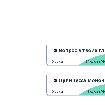
側
произведение;
作品
например
例えば
английский (я
英語
Вопрос в твоих глазах | Официальный трей
задняя сторон
後ろ
Уроки
24
слова/
как-нибудь; та
何とか
видеть; видим
見える
Принцесса Мононоке - Официальный трей
Уроки
9
слова/
прогноз; ожи
予想
разговор; бес