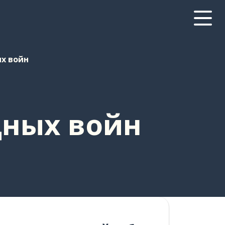
х войн
дных войн