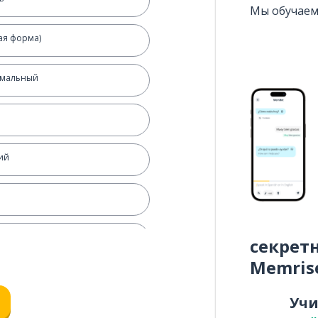
Мы обучаем
тая форма)
рмальный
ий
секрет
Memris
Уч