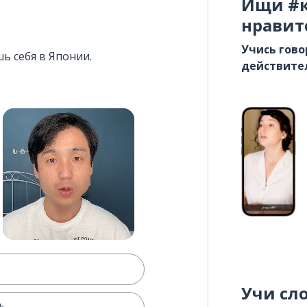
Ищи #к
нравит
Учись гово
ь себя в Японии.
действите
Учи сл
ь