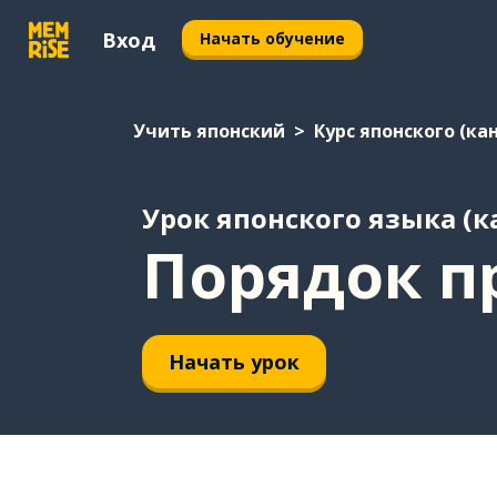
Вход
Начать обучение
Учить японский
Курс японского (ка
Урок японского языка (к
Порядок п
Начать урок