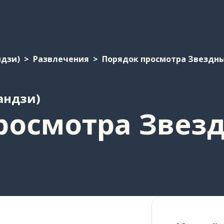
ндзи)
Развлечения
Порядок просмотра Звездны
андзи)
росмотра Звез