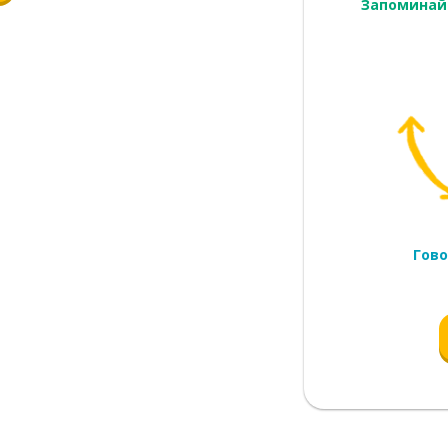
Запоминай
рошо
ожить; поместить
Гово