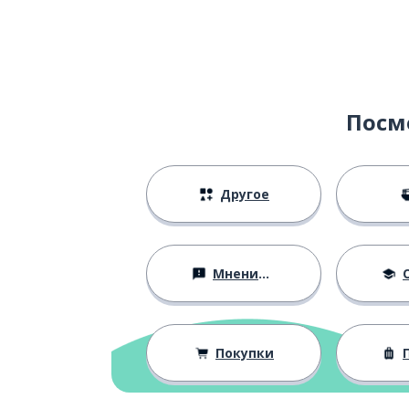
話
говорить; рас
語る
много; многи
多い
Посм
отец; папа
父
Другое
какого типа
どんな
после
あと
Мнения и убеждения
О
умирать
死ぬ
Покупки
П
на самом деле
実は
бороться; сра