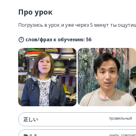
Про урок
Погрузись в урок и уже через 5 минут ты ощутиш
слов/фраз к обучению: 56
правильный
正しい
учить; говорит