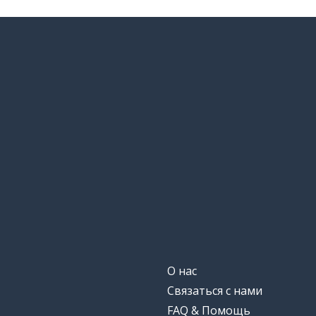
判断
ошибаться
間違う
раньше; преж
以前
или; либо
もしくは
около; время
頃
в общем; при
大体
любовь
恋
О нас
падать; спуска
落ちる
Связаться с нами
FAQ & Помощь
с удовольстви