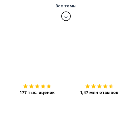
Все темы
ный
Загрузить из
App Store
сь
177 тыс. оценок
1,47 млн отзывов
ды
шение