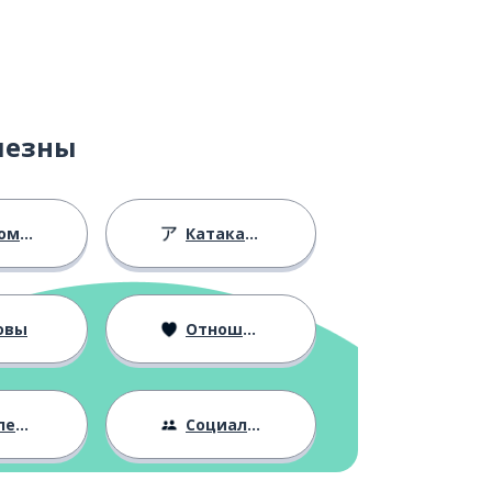
лезны
ство
Катакана
овы
Отношения
ния
Социальная жизнь