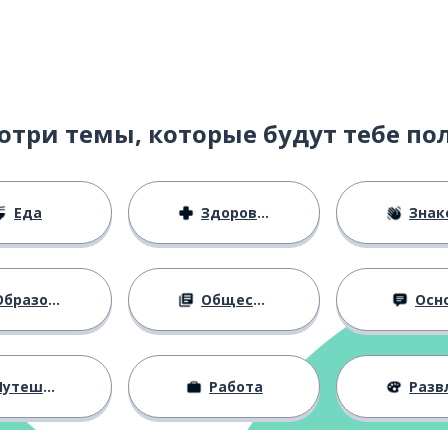
сказывать
е
отри темы, которые будут тебе по
Еда
Здоровье
Знаком
бразование
Общество
Осн
утешествия
Работа
Развлече
; фактически
жаться