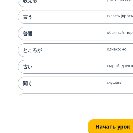
教える
сказать (прос
言う
обычный; но
普通
однако; но
ところが
старый; древн
古い
слушать
聞く
новый
新しい
сейчас
今
Начать урок
течь