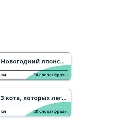
Новогодний японский
оки
30
слова/фразы
3 кота, которых легко содержать
оки
23
слова/фразы