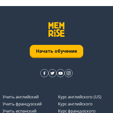
де
Начать обучение
близительно
Учить английский
Курс английского (US)
ться
Учить французский
Курс английского
Учить испанский
Курс французского
ем; со рвением