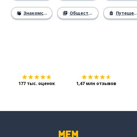
Знакомство
Общество
Путешествия
Загрузить из
App Store
Уст
177 тыс. оценок
1,47 млн отзывов