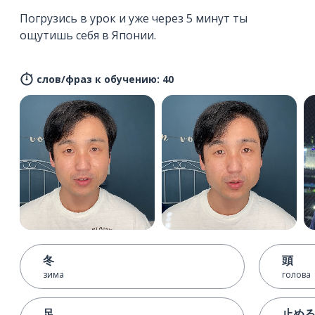
Погрузись в урок и уже через 5 минут ты
ощутишь себя в Японии.
слов/фраз к обучению: 40
冬
頭
зима
голова
足
止め