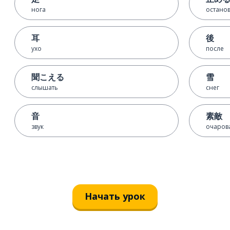
нога
останов
耳
後
ухо
после
聞こえる
雪
слышать
снег
音
素敵
звук
очаров
Начать урок