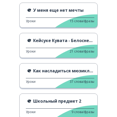
У меня еще нет мечты
Уроки
15
слова/фразы
Кейсуке Кувата - Белоснежка
Уроки
21
слова/фразы
Как насладиться мюзиклами
Уроки
37
слова/фразы
Школьный предмет 2
Уроки
9
слова/фразы