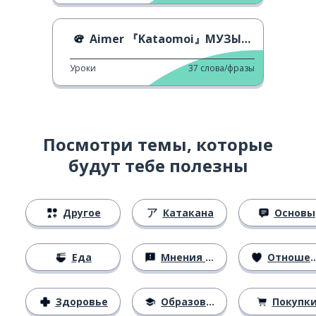
Aimer 『Kataomoi』МУЗЫКАЛЬНОЕ ВИДЕО
Уроки
37
слова/фразы
Посмотри темы, которые
будут тебе полезны
Другое
Катакана
Основы
Еда
Мнения и убеждения
Отношения
Здоровье
Образование
Покупк