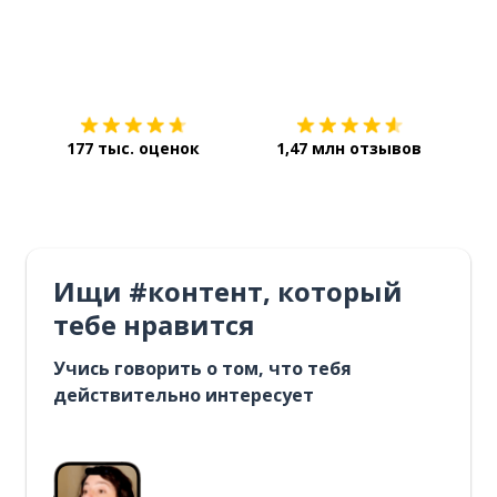
Загрузить из
App Store
Уст
177 тыс. оценок
1,47 млн отзывов
Ищи #контент, который
тебе нравится
Учись говорить о том, что тебя
действительно интересует