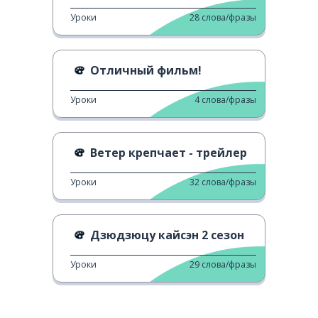
Уроки
28
слова/фразы
Отличный фильм!
Уроки
4
слова/фразы
Ветер крепчает - трейлер
Уроки
32
слова/фразы
Дзюдзюцу кайсэн 2 сезон
Уроки
29
слова/фразы