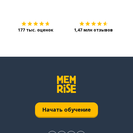
Загрузить из
App Store
Уст
177 тыс. оценок
1,47 млн отзывов
Начать обучение