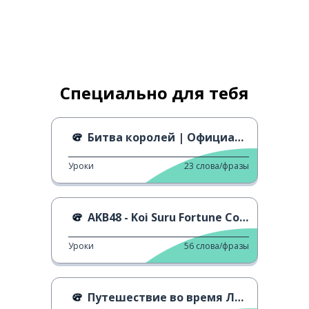
Специально для тебя
Битва королей | Официальный трейлер
Уроки
23
слова/фразы
AKB48 - Koi Suru Fortune Cookie
Уроки
56
слова/фразы
Путешествие во время Лунного Нового года