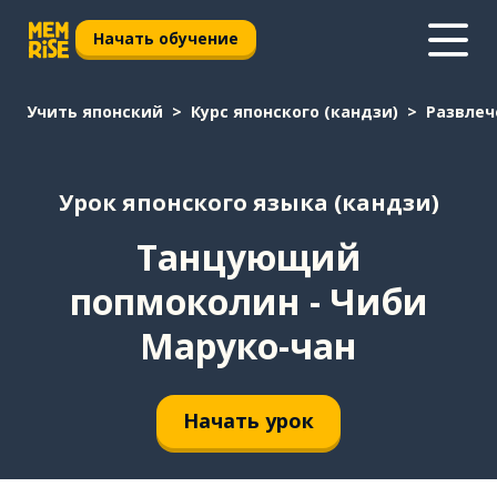
Начать обучение
Учить японский
Курс японского (кандзи)
Развлеч
Урок японского языка (кандзи)
Танцующий
попмоколин - Чиби
Маруко-чан
Начать урок