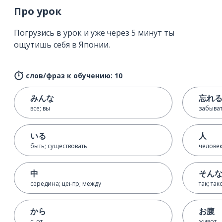
Про урок
Погрузись в урок и уже через 5 минут ты
ощутишь себя в Японии.
слов/фраз к обучению: 10
みんな
忘れ
все; вы
забыва
いる
人
быть; существовать
челове
中
そん
середина; центр; между
так; так
から
お腹
с; от
живот