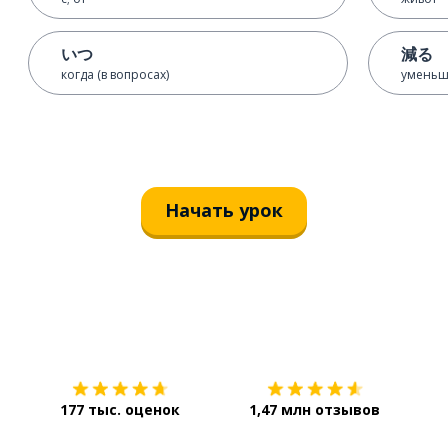
いつ
減る
когда (в вопросах)
уменьш
Начать урок
Загрузить из
App Store
Уст
177 тыс. оценок
1,47 млн отзывов