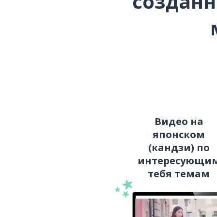
созданн
Видео на
японском
(кандзи) по
интересующи
тебя темам