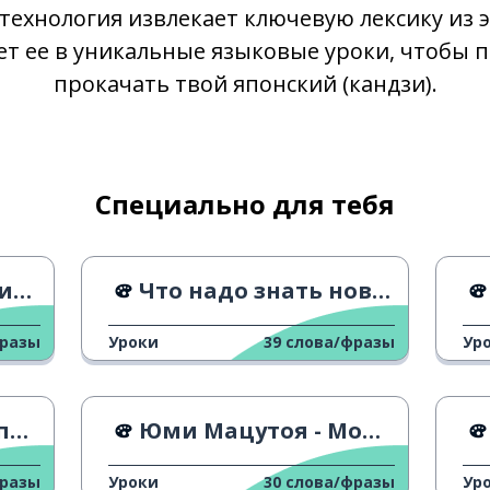
 технология извлекает ключевую лексику из э
т ее в уникальные языковые уроки, чтобы 
прокачать твой японский (кандзи).
Специально для тебя
ер
Что надо знать новым фанатам Звездных войн
фразы
Уроки
39
слова/фразы
Ур
но
Юми Мацутоя - Мой малыш Санта Клаус
фразы
Уроки
30
слова/фразы
Ур