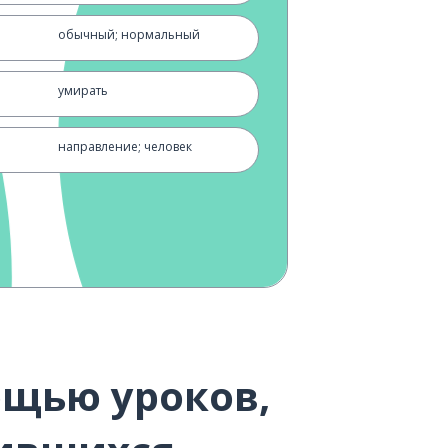
обычный; нормальный
умирать
направление; человек
все; вы
тот же самый
впервые
я впервые увидел
ощью уроков,
не звонить