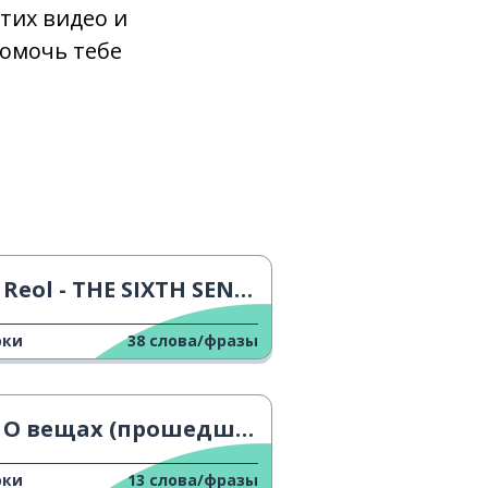
тих видео и
помочь тебе
Reol - THE SIXTH SENSE Музыкальный клип
оки
38
слова/фразы
О вещах (прошедшее время)
оки
13
слова/фразы