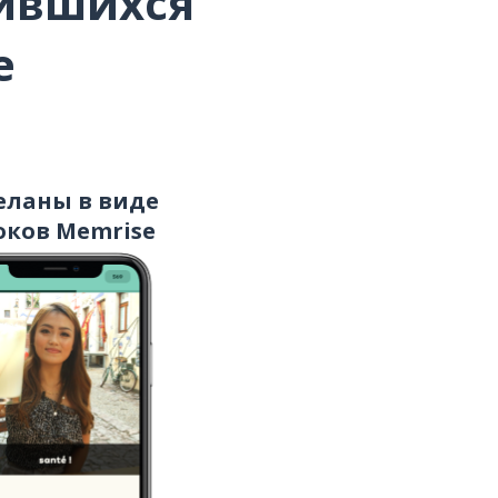
вившихся
e
еланы в виде
оков Memrise