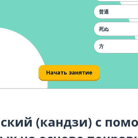
普通
死ぬ
方
みんな
Начать занятие
同じ
初めて
初めて見たよ
ский (кандзи) с пом
電話をしない