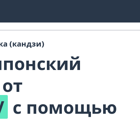
ка (кандзи)
японский
 от
V
с помощью
!