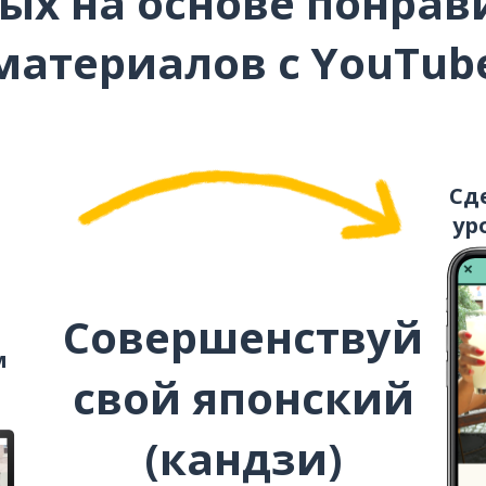
ых на основе понра
материалов с YouTub
Сд
ур
Совершенствуй
м
свой японский
(кандзи)