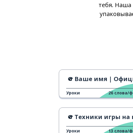
тебя. Наша
упаковывае
Ваше имя | Официальный трейл
Уроки
26
слова/
Техники игры на пиани
Уроки
13
слова/