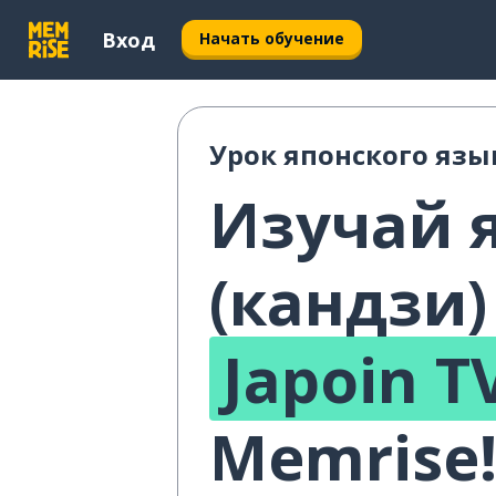
Вход
Начать обучение
Урок японского язы
Изучай 
(кандзи)
Japoin T
Memrise