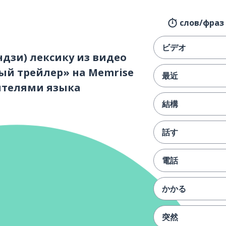
слов/фраз 
ビデオ
ндзи) лексику из видео
ый трейлер» на Memrise
最近
сителями языка
結構
話す
電話
かかる
突然