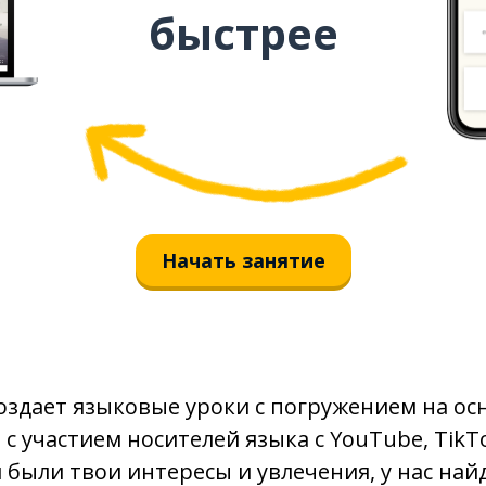
быстрее
Начать занятие
оздает языковые уроки с погружением на ос
с участием носителей языка с YouTube, TikTo
 были твои интересы и увлечения, у нас найд