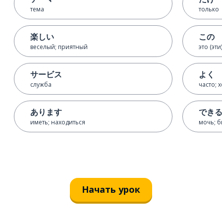
тема
только
楽しい
この
веселый; приятный
это (эти
サービス
よく
служба
часто;
あります
でき
иметь; находиться
мочь; 
Начать урок