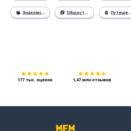
Знакомство
Общество
Путешествия
Загрузить из
App Store
Уст
177 тыс. оценок
1,47 млн отзывов