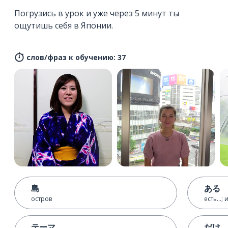
Погрузись в урок и уже через 5 минут ты
ощутишь себя в Японии.
слов/фраз к обучению: 37
島
ある
остров
есть...; 
テーマ
だけ