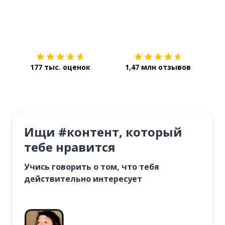
Загрузить из
App Store
Уст
177 тыс. оценок
1,47 млн отзывов
Ищи #контент, который
тебе нравится
Учись говорить о том, что тебя
действительно интересует