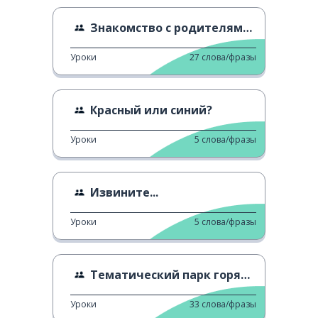
Знакомство с родителями парня
Уроки
27
слова/фразы
Красный или синий?
Уроки
5
слова/фразы
Извините...
Уроки
5
слова/фразы
Тематический парк горячих источников
Уроки
33
слова/фразы